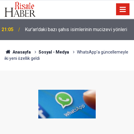
Trump, Amerika'da seçim kazanan Müslüman adaya
20:02
kin kustu
Anasayfa
Sosyal - Medya
WhatsApp'a güncellemeyle
iki yeni özellik geldi