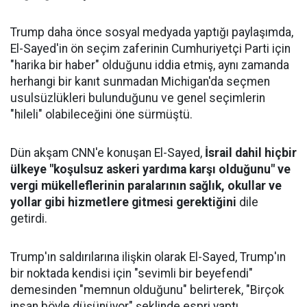
Trump daha önce sosyal medyada yaptığı paylaşımda,
El-Sayed'in ön seçim zaferinin Cumhuriyetçi Parti için
"harika bir haber" olduğunu iddia etmiş, aynı zamanda
herhangi bir kanıt sunmadan Michigan'da seçmen
usulsüzlükleri bulunduğunu ve genel seçimlerin
"hileli" olabileceğini öne sürmüştü.
Dün akşam CNN'e konuşan El-Sayed,
İsrail dahil hiçbir
ülkeye "koşulsuz askeri yardıma karşı olduğunu" ve
vergi mükelleflerinin paralarının sağlık, okullar ve
yollar gibi hizmetlere gitmesi gerektiğini
dile
getirdi.
Trump'ın saldırılarına ilişkin olarak El-Sayed, Trump'ın
bir noktada kendisi için "sevimli bir beyefendi"
demesinden "memnun olduğunu" belirterek, "Birçok
insan böyle düşünüyor" şeklinde espri yaptı.