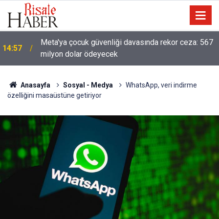
13:40
Çile çekilen yol!
Anasayfa
Sosyal - Medya
WhatsApp, veri indirme
özelliğini masaüstüne getiriyor