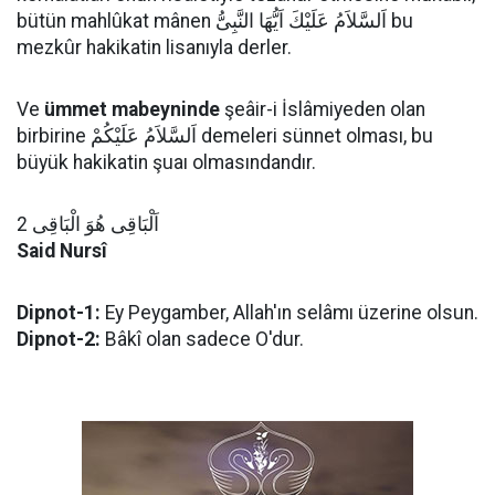
bütün mahlûkat mânen اَلسَّلاَمُ عَلَيْكَ اَيُّهَا النَّبِىُّ bu
mezkûr hakikatin lisanıyla derler.
Ve
ümmet mabeyninde
şeâir-i İslâmiyeden olan
birbirine اَلسَّلاَمُ عَلَيْكُمْ demeleri sünnet olması, bu
büyük hakikatin şuaı olmasındandır.
اَلْبَاقِى هُوَ الْبَاقِى 2
Said Nursî
Dipnot-1:
Ey Peygamber, Allah'ın selâmı üzerine olsun.
Dipnot-2:
Bâkî olan sadece O'dur.