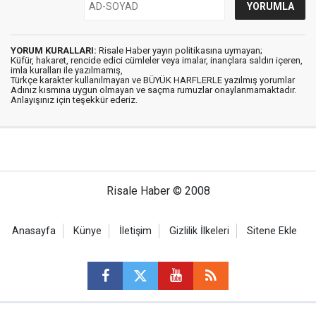
YORUM KURALLARI:
Risale Haber yayın politikasına uymayan;
Küfür, hakaret, rencide edici cümleler veya imalar, inançlara saldırı içeren,
imla kuralları ile yazılmamış,
Türkçe karakter kullanılmayan ve BÜYÜK HARFLERLE yazılmış yorumlar
Adınız kısmına uygun olmayan ve saçma rumuzlar onaylanmamaktadır.
Anlayışınız için teşekkür ederiz.
Risale Haber © 2008
Anasayfa
Künye
İletişim
Gizlilik İlkeleri
Sitene Ekle