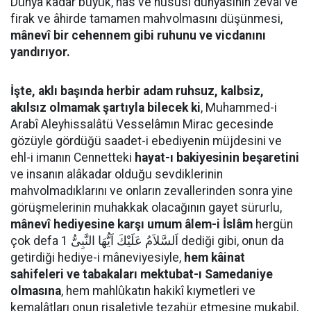
Dünya kadar büyük, has ve hususî dünyasının zeval ve
firak ve âhirde tamamen mahvolmasını düşünmesi,
mânevî bir cehennem gibi ruhunu ve vicdanını
yandırıyor.
İşte, aklı başında herbir adam ruhsuz, kalbsiz,
akılsız olmamak şartıyla bilecek ki
, Muhammed-i
Arabî Aleyhissalâtü Vesselâmın Mirac gecesinde
gözüyle gördüğü saadet-i ebediyenin müjdesini ve
ehl-i imanın Cennetteki
hayat-ı bakiyesinin beşaretini
ve insanın alâkadar olduğu sevdiklerinin
mahvolmadıklarını ve onların zevallerinden sonra yine
görüşmelerinin muhakkak olacağının gayet sürurlu,
mânevî hediyesine karşı umum âlem-i İslâm
hergün
çok defa اَلسَّلاَمُ عَلَيْكَ اَيُّهَا النَّبِىُّ 1 dediği gibi, onun da
getirdiği hediye-i mâneviyesiyle,
hem kâinat
sahifeleri ve tabakaları mektubat-ı Samedaniye
olmasına
, hem mahlûkatın hakikî kıymetleri ve
kemalâtları onun risaletiyle tezahür etmesine mukabil,