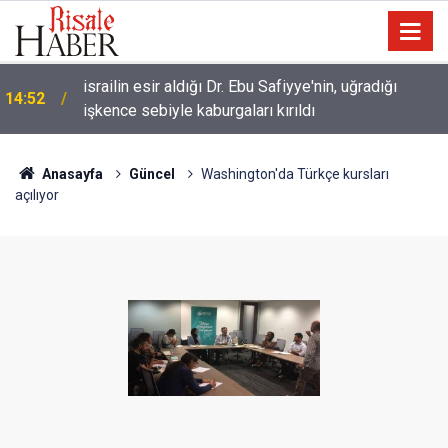
israilin esir aldığı Dr. Ebu Safiyye'nin, uğradığı
14:52
işkence sebiyle kaburgaları kırıldı
Güneş yüzeyinin şimdiye kadarki en ayrıntılı
14:18
görüntüsü çekildi
Anasayfa
Güncel
Washington'da Türkçe kursları
açılıyor