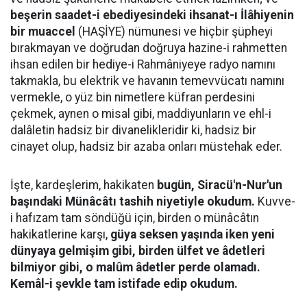
beşerin saadet-i ebediyesindeki ihsanat-ı İlâhiyenin
bir muaccel
(HAŞİYE) nümunesi ve hiçbir şüpheyi
bırakmayan ve doğrudan doğruya hazine-i rahmetten
ihsan edilen bir hediye-i Rahmâniyeye radyo namını
takmakla, bu elektrik ve havanın temevvücatı namını
vermekle, o yüz bin nimetlere küfran perdesini
çekmek, aynen o misal gibi, maddiyunların ve ehl-i
dalâletin hadsiz bir divanelikleridir ki, hadsiz bir
cinayet olup, hadsiz bir azaba onları müstehak eder.
İşte, kardeşlerim, hakikaten
bugün, Siracü'n-Nur'un
başındaki Münâcâtı tashih niyetiyle okudum.
Kuvve-
i hafızam tam söndüğü için, birden o münâcâtın
hakikatlerine karşı,
güya seksen yaşında iken yeni
dünyaya gelmişim gibi, birden ülfet ve âdetleri
bilmiyor gibi, o malûm âdetler perde olamadı.
Kemâl-i şevkle tam istifade edip okudum.