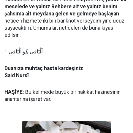
meselede ve yalnız Rehbere ait ve yalnız benim
şahsıma ait meydana gelen ve gelmeye başlayan
netice-i hizmete iki bin banknot verseydim yine ucuz
sayacaktım. Umuma ait neticeleri de buna kıyas
edilsin.
اَلْبَاقِى هُوَ الْبَاقِى 1
Duanıza muhtaç hasta kardeşiniz
Said Nursî
HAŞİYE:
Bu kelimede büyük bir hakikat hazinesinin
anahtarına işaret var.