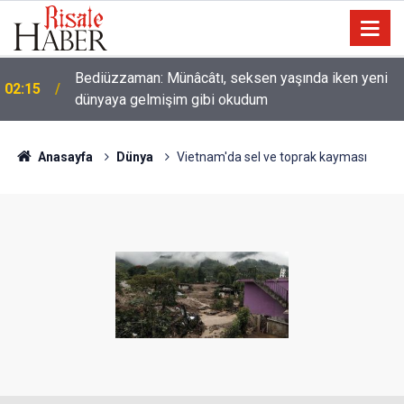
Nice binilen hayvan vardır ki, binicisinden daha
01:45
hayırlıdır
Anasayfa
Dünya
Vietnam'da sel ve toprak kayması