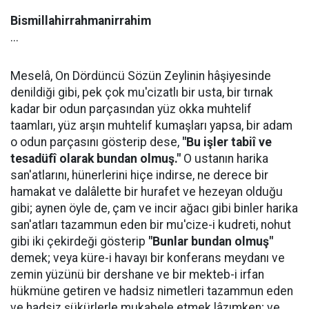
Bismillahirrahmanirrahim
...
Meselâ, On Dördüncü Sözün Zeylinin hâşiyesinde
denildiği gibi, pek çok mu'cizatlı bir usta, bir tırnak
kadar bir odun parçasından yüz okka muhtelif
taamları, yüz arşın muhtelif kumaşları yapsa, bir adam
o odun parçasını gösterip dese,
"Bu işler tabiî ve
tesadüfî olarak bundan olmuş."
O ustanın harika
san'atlarını, hünerlerini hiçe indirse, ne derece bir
hamakat ve dalâlette bir hurafet ve hezeyan olduğu
gibi; aynen öyle de, çam ve incir ağacı gibi binler harika
san'atları tazammun eden bir mu'cize-i kudreti, nohut
gibi iki çekirdeği gösterip
"Bunlar bundan olmuş"
demek; veya küre-i havayı bir konferans meydanı ve
zemin yüzünü bir dershane ve bir mekteb-i irfan
hükmüne getiren ve hadsiz nimetleri tazammun eden
ve hadsiz şükürlerle mukabele etmek lâzımken; ve