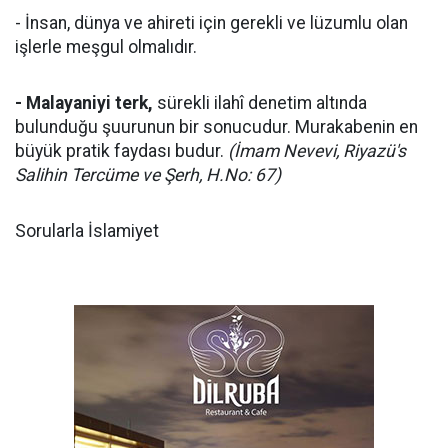
- İnsan, dünya ve ahireti için gerekli ve lüzumlu olan
işlerle meşgul olmalıdır.
- Malayaniyi terk,
sürekli ilahî denetim altında
bulunduğu şuurunun bir sonucudur. Murakabenin en
büyük pratik faydası budur.
(İmam Nevevi, Riyazü's
Salihin Tercüme ve Şerh, H.No: 67)
Sorularla İslamiyet