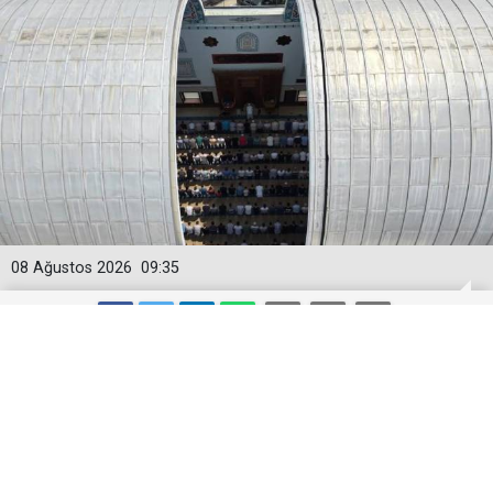
08 Ağustos 2026
09:35
Bursa'daki bu caminin 'sunroof'u var!
Bursa'da otomobillerdeki sunroof sistemini andıran