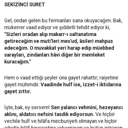
SEKİZİNCİ SURET
Gel, ondan gelen bu fermanları sana okuyacağım. Bak,
mükerrer vaad ediyor ve şiddetli tehdit ediyor ki,
"Sizleri oradan alıp makarr-ı saltanatıma
getireceğim ve muti'leri mes'ud, âsileri mahpus
edeceğim. O muvakkat yeri harap edip müebbed
sarayları, zindanları hâvi diğer bir memleket
kuracağım."
Hem o vaad ettiği şeyler ona gayet rahattır; raiyetine
gayet mühimdir.
Vaadinde hulf ise, izzet-i iktidarına
gayet zıttır.
İşte, bak, ey sersem!
Sen yalancı vehmini, hezeyancı
aklını, aldatıcı nefsini tasdik ediyorsun.
Ve hiçbir
vechile hulf ve hilâfa mecburiyeti olmayan ve hiçbir