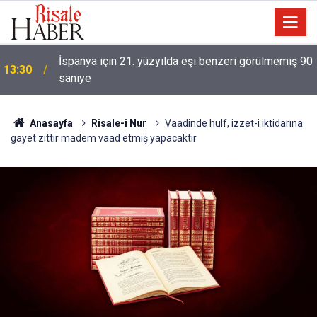
İspanya için 21. yüzyılda eşi benzeri görülmemiş 90
13:30
saniye
Mehmet Görmez Emevi Camii'nde cemaate hitap
10:36
etti: Bediüzzaman'ın çağrılarını yenileme imkânı
buldum
Anasayfa
Risale-i Nur
Vaadinde hulf, izzet-i iktidarına
gayet zıttır madem vaad etmiş yapacaktır