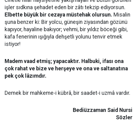
cihetle hilâf haysiyetine yakışmayan ve bütün görünen
işler sıdkına şehadet eden bir zâtı tekzip ediyorsun.
Elbette büyük bir cezaya müstehak olursun.
Misalin
şuna benzer ki: Bir yolcu, güneşin ziyasından gözünü
kapıyor, hayaline bakıyor; vehmi, bir yıldız böceği gibi,
kafa fenerinin ışığıyla dehşetli yolunu tenvir etmek
istiyor!
Madem vaad etmiş; yapacaktır. Halbuki, ifası ona
çok rahat ve bize ve herşeye ve ona ve saltanatına
pek çok lâzımdır.
Demek bir mahkeme-i kübrâ, bir saadet-i uzmâ vardır.
Bediüzzaman Said Nursi
Sözler