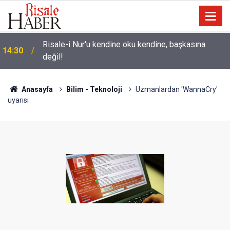
Üniversite adaylarına 'Sosyal medyanın
14:00
yönlendirdiği tercihler kariyeri riske atabilir' uyarısı
Anasayfa
Bilim - Teknoloji
Uzmanlardan 'WannaCry'
uyarısı