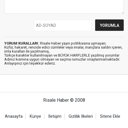
YORUM KURALLARI:
Risale Haber yayın politikasına uymayan;
Küfür, hakaret, rencide edici cümleler veya imalar, inançlara saldırı içeren,
imla kuralları ile yazılmamış,
Türkçe karakter kullanılmayan ve BÜYÜK HARFLERLE yazılmış yorumlar
Adınız kısmına uygun olmayan ve saçma rumuzlar onaylanmamaktadır.
Anlayışınız için teşekkür ederiz.
Risale Haber © 2008
Anasayfa
Künye
İletişim
Gizlilik İlkeleri
Sitene Ekle