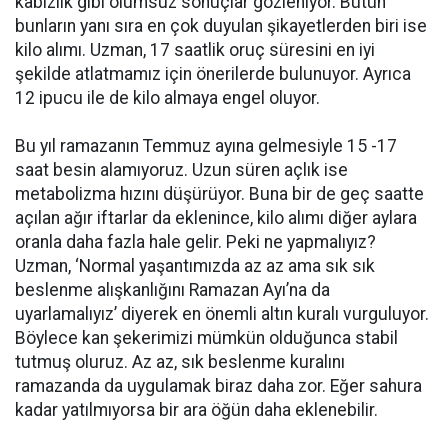
kabızlık gibi olumsuz sonuçlar gözleniyor. Bütün
bunların yanı sıra en çok duyulan şikayetlerden biri ise
kilo alımı. Uzman, 17 saatlik oruç süresini en iyi
şekilde atlatmamız için önerilerde bulunuyor. Ayrıca
12 ipucu ile de kilo almaya engel oluyor.
Bu yıl ramazanın Temmuz ayına gelmesiyle 15 -17
saat besin alamıyoruz. Uzun süren açlık ise
metabolizma hızını düşürüyor. Buna bir de geç saatte
açılan ağır iftarlar da eklenince, kilo alımı diğer aylara
oranla daha fazla hale gelir. Peki ne yapmalıyız?
Uzman, ‘Normal yaşantımızda az az ama sık sık
beslenme alışkanlığını Ramazan Ayı’na da
uyarlamalıyız’ diyerek en önemli altın kuralı vurguluyor.
Böylece kan şekerimizi mümkün olduğunca stabil
tutmuş oluruz. Az az, sık beslenme kuralını
ramazanda da uygulamak biraz daha zor. Eğer sahura
kadar yatılmıyorsa bir ara öğün daha eklenebilir.