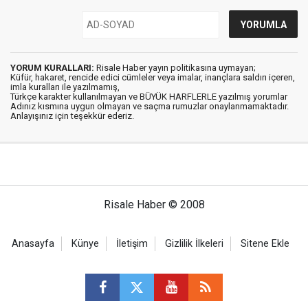
YORUM KURALLARI:
Risale Haber yayın politikasına uymayan;
Küfür, hakaret, rencide edici cümleler veya imalar, inançlara saldırı içeren,
imla kuralları ile yazılmamış,
Türkçe karakter kullanılmayan ve BÜYÜK HARFLERLE yazılmış yorumlar
Adınız kısmına uygun olmayan ve saçma rumuzlar onaylanmamaktadır.
Anlayışınız için teşekkür ederiz.
Risale Haber © 2008
Anasayfa
Künye
İletişim
Gizlilik İlkeleri
Sitene Ekle