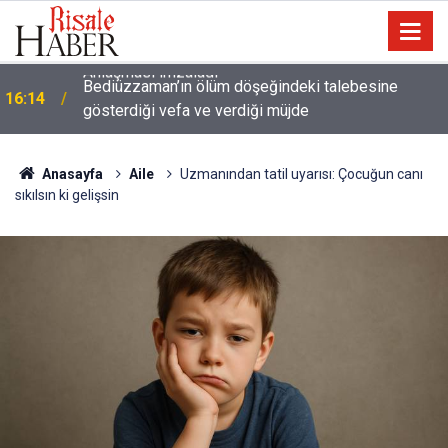
a
Bediüzzaman’ın ölüm döşeğindeki talebesine
16:14
gösterdiği vefa ve verdiği müjde
Anasayfa
Aile
Uzmanından tatil uyarısı: Çocuğun canı
sıkılsın ki gelişsin