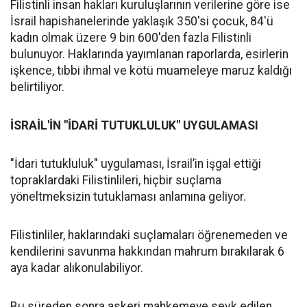
Filistinli insan hakları kuruluşlarının verilerine göre ise
İsrail hapishanelerinde yaklaşık 350'si çocuk, 84'ü
kadın olmak üzere 9 bin 600'den fazla Filistinli
bulunuyor. Haklarında yayımlanan raporlarda, esirlerin
işkence, tıbbi ihmal ve kötü muameleye maruz kaldığı
belirtiliyor.
İSRAİL'İN "İDARİ TUTUKLULUK" UYGULAMASI
"İdari tutukluluk" uygulaması, İsrail’in işgal ettiği
topraklardaki Filistinlileri, hiçbir suçlama
yöneltmeksizin tutuklaması anlamına geliyor.
Filistinliler, haklarındaki suçlamaları öğrenemeden ve
kendilerini savunma hakkından mahrum bırakılarak 6
aya kadar alıkonulabiliyor.
Bu süreden sonra askeri mahkemeye sevk edilen