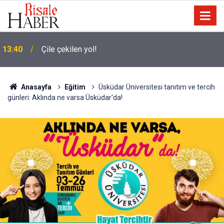
13:40
Çile çekilen yol!
Terörist israilin hapishanelerinde alıkonan Filistinli
13:30
çocuk sayısı son bir yılda iki katına çıktı
Anasayfa
Eğitim
Üsküdar Üniversitesi tanıtım ve tercih
günleri: Aklında ne varsa Üsküdar'da!