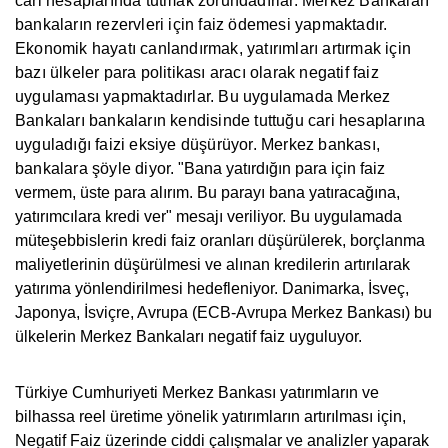
cari hesaplarında tutmak zorundadırlar. Merkez Bankaları
bankaların rezervleri için faiz ödemesi yapmaktadır.
Ekonomik hayatı canlandırmak, yatırımları artırmak için
bazı ülkeler para politikası aracı olarak negatif faiz
uygulaması yapmaktadırlar. Bu uygulamada Merkez
Bankaları bankaların kendisinde tuttuğu cari hesaplarına
uyguladığı faizi eksiye düşürüyor. Merkez bankası,
bankalara şöyle diyor.
"Bana yatırdığın para için faiz
vermem, üste para alırım. Bu parayı bana yatıracağına,
yatırımcılara kredi ver" mesajı veriliyor. Bu uygulamada
müteşebbislerin kredi faiz oranları düşürülerek, borçlanma
maliyetlerinin düşürülmesi ve alınan kredilerin artırılarak
yatırıma yönlendirilmesi hedefleniyor. Danimarka, İsveç,
Japonya, İsviçre, Avrupa (ECB-Avrupa Merkez Bankası) bu
ülkelerin Merkez Bankaları negatif faiz uyguluyor.
Türkiye Cumhuriyeti Merkez Bankası yatırımların ve
bilhassa reel üretime yönelik yatırımların artırılması için,
Negatif Faiz üzerinde ciddi çalışmalar ve analizler yaparak