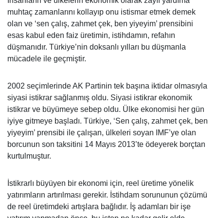
İnsanların ve ülkelerin ekonomik olarak zayıf yardıma
muhtaç zamanlarını kollayıp onu istismar etmek demek
olan ve ‘sen çalış, zahmet çek, ben yiyeyim’ prensibini
esas kabul eden faiz üretimin, istihdamın, refahın
düşmanıdır. Türkiye’nin doksanlı yılları bu düşmanla
mücadele ile geçmiştir.
2002 seçimlerinde AK Partinin tek başına iktidar olmasıyla
siyasi istikrar sağlanmış oldu. Siyasi istikrar ekonomik
istikrar ve büyümeye sebep oldu. Ülke ekonomisi her gün
iyiye gitmeye başladı. Türkiye, ‘Sen çalış, zahmet çek, ben
yiyeyim’ prensibi ile çalışan, ülkeleri soyan IMF’ye olan
borcunun son taksitini 14 Mayıs 2013’te ödeyerek borçtan
kurtulmuştur.
İstikrarlı büyüyen bir ekonomi için, reel üretime yönelik
yatırımların artırılması gerekir. İstihdam sorununun çözümü
de reel üretimdeki artışlara bağlıdır. İş adamları bir işe