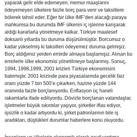
yaparak gelir elde edemeyen, memur maaşlarını
ödeyemeyen ülkelere faizle borç para verir ve taksitlere
bölerek tahsil eder. Eğer bir ülke IMF’den alacağı paraya
mahkumsa bu durumda IMF ülkenin iç işlerine karışarak
aldığı kararlarla yönetmeye kalkar. Türkiye maalesef
doksanlı yıllarda bu duruma düşürülmüştür. Borcumuz o
kadar yükselmiş ki taksitleri ödeyemez duruma gelmişiz.
Borç aldığımız yerden emirde almaya başlamışız. Alınan bu
emirlerle ülke ekonomisi yönetilmeye başlanmış. Sonuç,
1994, 1998,1999, 2001 krizleri Türkiye ekonomisini
batırmıştır. 2001 krizinde para piyasalarında gecelik faiz
oranı yüzde 7 bin 500’e çıkarken, hazine yüzde 144
oranında faizle borçlanıyordu. Enflasyon üç haneli
rakamlarla ifade ediliyordu. Dövizle borçlanan vatandaşlar,
işletmeler büyük sıkıntılar yaşıyor, şirketler iflas ediyor,
işsizlik o kadar artıyordu ki, şirket patronlarının bile iş
aradıkları, düştükleri durumlar haberlere konu oluyordu.