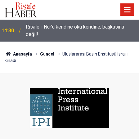
Üniversite adaylarına 'Sosyal medyanın
14:00
yönlendirdiği tercihler kariyeri riske atabilir' uyarısı
Anasayfa
Güncel
Uluslararası Basın Enstitüsü İsrail'i
kınadı