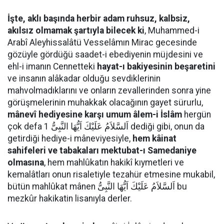
İşte, aklı başında herbir adam ruhsuz, kalbsiz,
akılsız olmamak şartıyla bilecek ki
, Muhammed-i
Arabî Aleyhissalâtü Vesselâmın Mirac gecesinde
gözüyle gördüğü saadet-i ebediyenin müjdesini ve
ehl-i imanın Cennetteki
hayat-ı bakiyesinin beşaretini
ve insanın alâkadar olduğu sevdiklerinin
mahvolmadıklarını ve onların zevallerinden sonra yine
görüşmelerinin muhakkak olacağının gayet sürurlu,
mânevî hediyesine karşı umum âlem-i İslâm
hergün
çok defa اَلسَّلاَمُ عَلَيْكَ اَيُّهَا النَّبِىُّ 1 dediği gibi, onun da
getirdiği hediye-i mâneviyesiyle,
hem kâinat
sahifeleri ve tabakaları mektubat-ı Samedaniye
olmasına
, hem mahlûkatın hakikî kıymetleri ve
kemalâtları onun risaletiyle tezahür etmesine mukabil,
bütün mahlûkat mânen اَلسَّلاَمُ عَلَيْكَ اَيُّهَا النَّبِىُّ bu
mezkûr hakikatin lisanıyla derler.