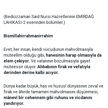
(Bediüzzaman Said Nursi Hazretlerinin EMİRDAĞ
LAHİKASI-2 eserinden bölümler.)
Bismillahirrahmanirrahim
Evet, her insan, kendi vücudunun mahvolmasıyla
müteellim olduğu gibi,
hanesinin harap olmasıyla da
elem çekiyor.
Ve vatanının bozulmasıyla gayet
müteessir oluyor.
Ahbabının firak ve vefatıyla
derinden derine kalbi acıyor.
Dünya kadar büyük, has ve hususî dünyasının zeval ve
firak ve âhirde tamamen mahvolmasını düşünmesi,
mânevî bir cehennem gibi ruhunu ve vicdanını
yandırıyor.