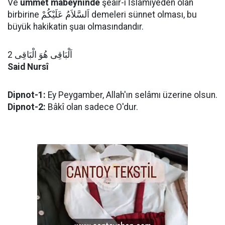
Ve
ümmet mabeyninde
şeâir-i İslâmiyeden olan
birbirine اَلسَّلاَمُ عَلَيْكُمْ demeleri sünnet olması, bu
büyük hakikatin şuaı olmasındandır.
اَلْبَاقِى هُوَ الْبَاقِى 2
Said Nursî
Dipnot-1:
Ey Peygamber, Allah'ın selâmı üzerine olsun.
Dipnot-2:
Bâkî olan sadece O'dur.