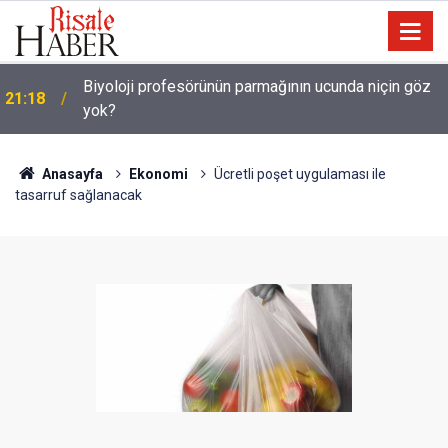
Biyoloji profesörünün parmağının ucunda niçin göz
21:18
yok?
Anasayfa
Ekonomi
Ücretli poşet uygulaması ile
tasarruf sağlanacak