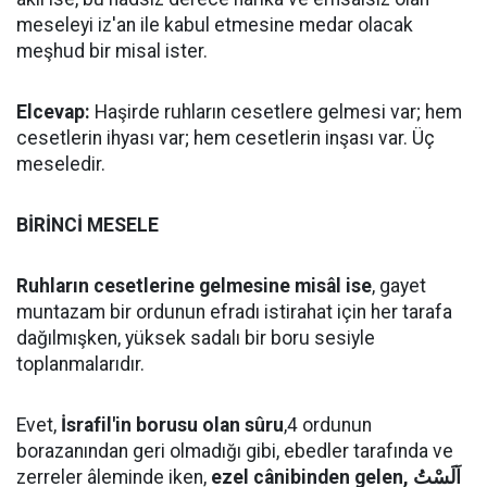
meseleyi iz'an ile kabul etmesine medar olacak
meşhud bir misal ister.
Elcevap:
Haşirde ruhların cesetlere gelmesi var; hem
cesetlerin ihyası var; hem cesetlerin inşası var. Üç
meseledir.
BİRİNCİ MESELE
Ruhların cesetlerine gelmesine misâl ise
, gayet
muntazam bir ordunun efradı istirahat için her tarafa
dağılmışken, yüksek sadalı bir boru sesiyle
toplanmalarıdır.
Evet,
İsrafil'in borusu olan sûru
,4 ordunun
borazanından geri olmadığı gibi, ebedler tarafında ve
zerreler âleminde iken,
ezel cânibinden gelen, اَلَسْتُ