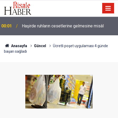
22:35
İstanbul'da gün doğumu, Van'da gün batımı
Anasayfa
Güncel
Ücretli poşet uygulaması 4 günde
başarı sağladı