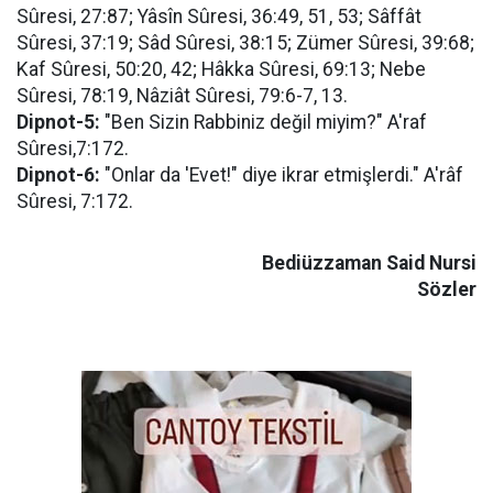
Sûresi, 27:87; Yâsîn Sûresi, 36:49, 51, 53; Sâffât
Sûresi, 37:19; Sâd Sûresi, 38:15; Zümer Sûresi, 39:68;
Kaf Sûresi, 50:20, 42; Hâkka Sûresi, 69:13; Nebe
Sûresi, 78:19, Nâziât Sûresi, 79:6-7, 13.
Dipnot-5:
"Ben Sizin Rabbiniz değil miyim?" A'raf
Sûresi,7:172.
Dipnot-6:
"Onlar da 'Evet!" diye ikrar etmişlerdi." A'râf
Sûresi, 7:172.
Bediüzzaman Said Nursi
Sözler