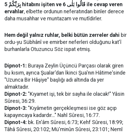
بِرَبِّكُمْ 5 hitabını işiten ve قَالُوا بَلٰى 6 ile cevap veren
ervahlar
, elbette ordunun neferatından binler derece
daha musahhar ve muntazam ve mutîdirler.
Hem değil yalnız ruhlar, belki bütün zerreler dahi
bir
ordu-yu Sübhânî ve emirber neferleri olduğunu kat'î
burhanlarla Otuzuncu Söz ispat etmiş.
Dipnot-1:
Buraya Zeylin Üçüncü Parçası olarak giren
bu kısım, ayrıca Şualar'dan İkinci Şua'nın Hâtime'sinde
"Uzunca Bir Hâşiye" başlığı adı altında da yer
almaktadır.
Dipnot-2:
"Kıyamet işi, tek bir sayha ile olacak!" Yâsin
Sûresi, 36:29.
Dipnot-3:
"Kıyâmetin gerçekleşmesi ise göz açıp
kapayıncaya kadardır…" Nahl Sûresi, 16:77.
Dipnot-4:
bk. En'âm Sûresi, 6:73; Kehf Sûresi, 18:99;
Tâhâ Sûresi, 20:102; Mü'minûn Sûresi, 23:101; Neml