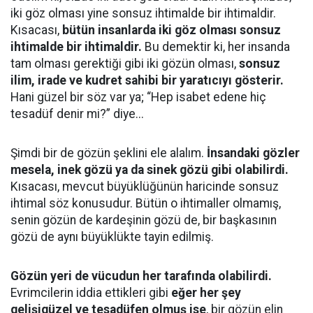
iki göz olması yine sonsuz ihtimalde bir ihtimaldir.
Kısacası,
bütün insanlarda iki göz olması sonsuz
ihtimalde bir ihtimaldir.
Bu demektir ki, her insanda
tam olması gerektiği gibi iki gözün olması,
sonsuz
ilim, irade ve kudret sahibi bir yaratıcıyı gösterir.
Hani güzel bir söz var ya; “Hep isabet edene hiç
tesadüf denir mi?” diye...
Şimdi bir de gözün şeklini ele alalım.
İnsandaki gözler
mesela, inek gözü ya da sinek gözü gibi olabilirdi.
Kısacası, mevcut büyüklüğünün haricinde sonsuz
ihtimal söz konusudur. Bütün o ihtimaller olmamış,
senin gözün de kardeşinin gözü de, bir başkasının
gözü de aynı büyüklükte tayin edilmiş.
Gözün yeri de vücudun her tarafında olabilirdi.
Evrimcilerin iddia ettikleri gibi
eğer her şey
gelişigüzel ve tesadüfen olmuş ise
, bir gözün elin