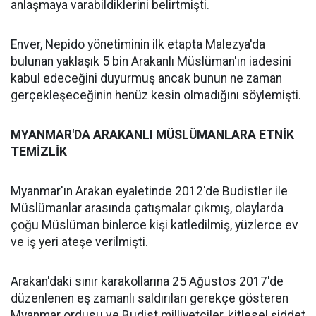
anlaşmaya varabildiklerini belirtmişti.
Enver, Nepido yönetiminin ilk etapta Malezya'da
bulunan yaklaşık 5 bin Arakanlı Müslüman'ın iadesini
kabul edeceğini duyurmuş ancak bunun ne zaman
gerçekleşeceğinin henüz kesin olmadığını söylemişti.
MYANMAR'DA ARAKANLI MÜSLÜMANLARA ETNİK
TEMİZLİK
Myanmar'ın Arakan eyaletinde 2012'de Budistler ile
Müslümanlar arasında çatışmalar çıkmış, olaylarda
çoğu Müslüman binlerce kişi katledilmiş, yüzlerce ev
ve iş yeri ateşe verilmişti.
Arakan'daki sınır karakollarına 25 Ağustos 2017'de
düzenlenen eş zamanlı saldırıları gerekçe gösteren
Myanmar ordusu ve Budist milliyetçiler, kitlesel şiddet