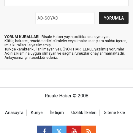
YORUM KURALLARI:
Risale Haber yayın politikasına uymayan;
Küfür, hakaret, rencide edici cümleler veya imalar, inançlara saldırı içeren,
imla kuralları ile yazılmamış,
Türkçe karakter kullanılmayan ve BÜYÜK HARFLERLE yazılmış yorumlar
Adınız kısmına uygun olmayan ve saçma rumuzlar onaylanmamaktadır.
Anlayışınız için teşekkür ederiz.
Risale Haber © 2008
Anasayfa
Künye
İletişim
Gizlilik İlkeleri
Sitene Ekle