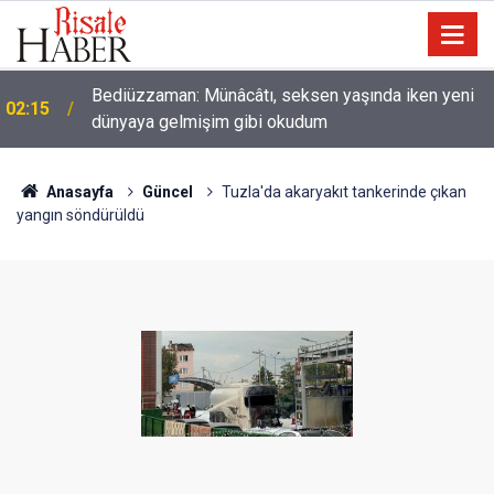
Nice binilen hayvan vardır ki, binicisinden daha
01:45
hayırlıdır
Anasayfa
Güncel
Tuzla'da akaryakıt tankerinde çıkan
yangın söndürüldü