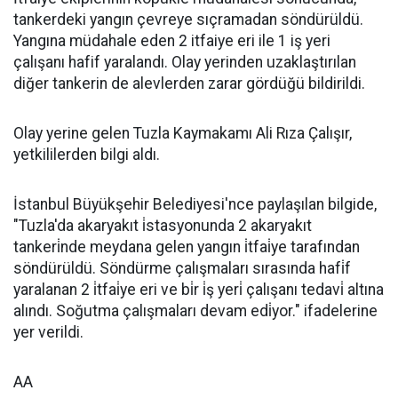
tankerdeki yangın çevreye sıçramadan söndürüldü.
Yangına müdahale eden 2 itfaiye eri ile 1 iş yeri
çalışanı hafif yaralandı. Olay yerinden uzaklaştırılan
diğer tankerin de alevlerden zarar gördüğü bildirildi.
Olay yerine gelen Tuzla Kaymakamı Ali Rıza Çalışır,
yetkililerden bilgi aldı.
İstanbul Büyükşehir Belediyesi'nce paylaşılan bilgide,
"Tuzla'da akaryakıt i̇stasyonunda 2 akaryakıt
tankeri̇nde meydana gelen yangın i̇tfai̇ye tarafından
söndürüldü. Söndürme çalışmaları sırasında hafi̇f
yaralanan 2 i̇tfai̇ye eri ve bi̇r i̇ş yeri̇ çalışanı tedavi̇ altına
alındı. Soğutma çalışmaları devam edi̇yor." ifadelerine
yer verildi.
AA