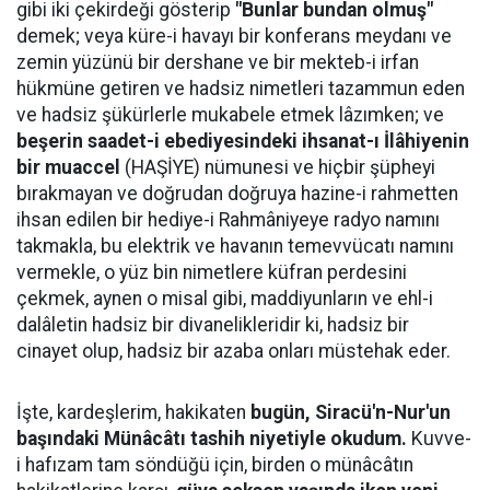
gibi iki çekirdeği gösterip
"Bunlar bundan olmuş"
demek; veya küre-i havayı bir konferans meydanı ve
zemin yüzünü bir dershane ve bir mekteb-i irfan
hükmüne getiren ve hadsiz nimetleri tazammun eden
ve hadsiz şükürlerle mukabele etmek lâzımken; ve
beşerin saadet-i ebediyesindeki ihsanat-ı İlâhiyenin
bir muaccel
(HAŞİYE) nümunesi ve hiçbir şüpheyi
bırakmayan ve doğrudan doğruya hazine-i rahmetten
ihsan edilen bir hediye-i Rahmâniyeye radyo namını
takmakla, bu elektrik ve havanın temevvücatı namını
vermekle, o yüz bin nimetlere küfran perdesini
çekmek, aynen o misal gibi, maddiyunların ve ehl-i
dalâletin hadsiz bir divanelikleridir ki, hadsiz bir
cinayet olup, hadsiz bir azaba onları müstehak eder.
İşte, kardeşlerim, hakikaten
bugün, Siracü'n-Nur'un
başındaki Münâcâtı tashih niyetiyle okudum.
Kuvve-
i hafızam tam söndüğü için, birden o münâcâtın