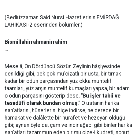
(Bediüzzaman Said Nursi Hazretlerinin EMİRDAĞ
LAHİKASI-2 eserinden bölümler.)
Bismillahirrahmanirrahim
...
Meselâ, On Dördüncü Sözün Zeylinin hâşiyesinde
denildiği gibi, pek çok mu'cizatlı bir usta, bir tırnak
kadar bir odun parçasından yüz okka muhtelif
taamları, yüz arşın muhtelif kumaşları yapsa, bir adam
o odun parçasını gösterip dese,
"Bu işler tabiî ve
tesadüfî olarak bundan olmuş."
O ustanın harika
san'atlarını, hünerlerini hiçe indirse, ne derece bir
hamakat ve dalâlette bir hurafet ve hezeyan olduğu
gibi; aynen öyle de, çam ve incir ağacı gibi binler harika
san'atları tazammun eden bir mu'cize-i kudreti, nohut