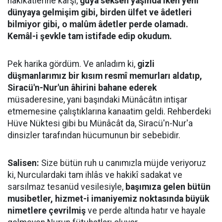
hakikatlerine karşı,
güya seksen yaşında iken yeni
dünyaya gelmişim gibi, birden ülfet ve âdetleri
bilmiyor gibi, o malûm âdetler perde olamadı.
Kemâl-i şevkle tam istifade edip okudum.
Pek harika gördüm. Ve anladım ki,
gizli
düşmanlarımız bir kısım resmî memurları aldatıp,
Siracü'n-Nur'un âhirini bahane ederek
müsaderesine, yani başındaki Münâcâtın intişar
etmemesine çalıştıklarına kanaatim geldi. Rehberdeki
Hüve Nüktesi gibi bu Münâcât da, Siracü'n-Nur'a
dinsizler tarafından hücumunun bir sebebidir.
Salisen:
Size bütün ruh u canımızla müjde veriyoruz
ki, Nurculardaki tam ihlâs ve hakikî sadakat ve
sarsılmaz tesanüd vesilesiyle,
başımıza gelen bütün
musibetler, hizmet-i imaniyemiz noktasında büyük
nimetlere çevrilmiş
ve perde altında hatır ve hayale