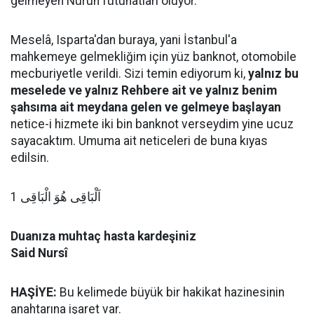
gelmeyen Nurun fütuhatları oluyor.
Meselâ, Isparta'dan buraya, yani İstanbul'a
mahkemeye gelmekliğim için yüz banknot, otomobile
mecburiyetle verildi. Sizi temin ediyorum ki,
yalnız bu
meselede ve yalnız Rehbere ait ve yalnız benim
şahsıma ait meydana gelen ve gelmeye başlayan
netice-i hizmete iki bin banknot verseydim yine ucuz
sayacaktım. Umuma ait neticeleri de buna kıyas
edilsin.
اَلْبَاقِى هُوَ الْبَاقِى 1
Duanıza muhtaç hasta kardeşiniz
Said Nursî
HAŞİYE:
Bu kelimede büyük bir hakikat hazinesinin
anahtarına işaret var.