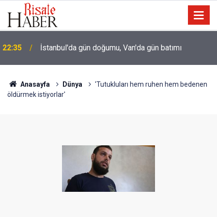
İmam Hatip öğrencisi: Hocamız Abdülmecid Nursi'yi
21:00
üstü çamurlu gördüğümde irkildim
Anasayfa
Dünya
'Tutukluları hem ruhen hem bedenen
öldürmek istiyorlar'