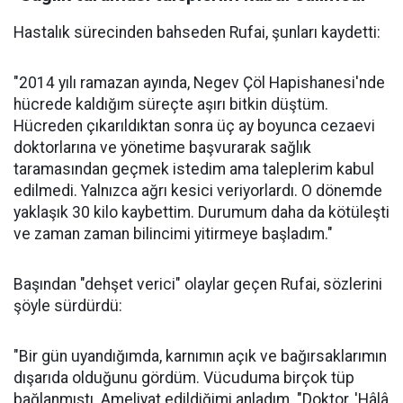
Hastalık sürecinden bahseden Rufai, şunları kaydetti:
"2014 yılı ramazan ayında, Negev Çöl Hapishanesi'nde
hücrede kaldığım süreçte aşırı bitkin düştüm.
Hücreden çıkarıldıktan sonra üç ay boyunca cezaevi
doktorlarına ve yönetime başvurarak sağlık
taramasından geçmek istedim ama taleplerim kabul
edilmedi. Yalnızca ağrı kesici veriyorlardı. O dönemde
yaklaşık 30 kilo kaybettim. Durumum daha da kötüleşti
ve zaman zaman bilincimi yitirmeye başladım."
Başından "dehşet verici" olaylar geçen Rufai, sözlerini
şöyle sürdürdü:
"Bir gün uyandığımda, karnımın açık ve bağırsaklarımın
dışarıda olduğunu gördüm. Vücuduma birçok tüp
bağlanmıştı. Ameliyat edildiğimi anladım. "Doktor, 'Hâlâ