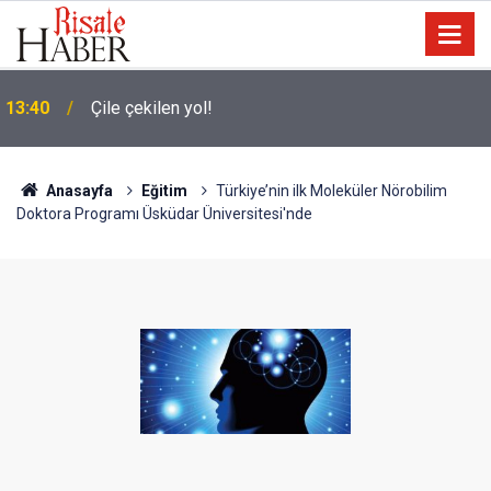
Terörist israilin hapishanelerinde alıkonan Filistinli
13:30
çocuk sayısı son bir yılda iki katına çıktı
Anasayfa
Eğitim
Türkiye’nin ilk Moleküler Nörobilim
Doktora Programı Üsküdar Üniversitesi'nde