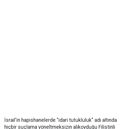
İsrail'in hapishanelerde "idari tutukluluk" adı altında
hiçbir suçlama yöneltmeksizin alıkoyduğu Filistinli