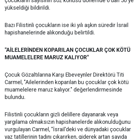
çocukların sayısının söz konusu dönemde 6'dan 50'ye
yükseldiği bildirildi.
Bazı Filistinli çocukların ise iki yılı aşkın süredir İsrail
hapishanelerinde alıkonduğu belirtildi.
"AİLELERİNDEN KOPARILAN ÇOCUKLAR ÇOK KÖTÜ
MUAMELELERE MARUZ KALIYOR"
Çocuk Gözaltılarına Karşı Ebeveynler Direktörü Titi
Carmel, "Ailelerinden koparılan bu çocuklar çok kötü
muamelelere maruz kalıyor." değerlendirmesinde
bulundu.
Filistinli çocukların gizli delillere dayanarak veya
yargılama olmaksızın hapishanelerde alıkonulduğunu
vurgulayan Carmel, "İsrail'deki ve dünyadaki çocuklar
yaz tatillerinin tadını çıkarırken, giderek artan sayıda