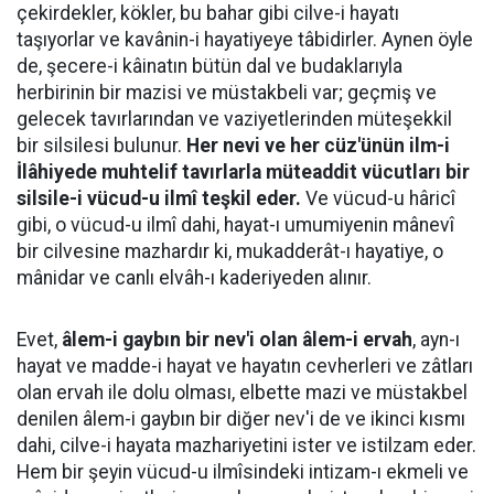
çekirdekler, kökler, bu bahar gibi cilve-i hayatı
taşıyorlar ve kavânin-i hayatiyeye tâbidirler. Aynen öyle
de, şecere-i kâinatın bütün dal ve budaklarıyla
herbirinin bir mazisi ve müstakbeli var; geçmiş ve
gelecek tavırlarından ve vaziyetlerinden müteşekkil
bir silsilesi bulunur.
Her nevi ve her cüz'ünün ilm-i
İlâhiyede muhtelif tavırlarla müteaddit vücutları bir
silsile-i vücud-u ilmî teşkil eder.
Ve vücud-u hâricî
gibi, o vücud-u ilmî dahi, hayat-ı umumiyenin mânevî
bir cilvesine mazhardır ki, mukadderât-ı hayatiye, o
mânidar ve canlı elvâh-ı kaderiyeden alınır.
Evet,
âlem-i gaybın bir nev'i olan âlem-i ervah
, ayn-ı
hayat ve madde-i hayat ve hayatın cevherleri ve zâtları
olan ervah ile dolu olması, elbette mazi ve müstakbel
denilen âlem-i gaybın bir diğer nev'i de ve ikinci kısmı
dahi, cilve-i hayata mazhariyetini ister ve istilzam eder.
Hem bir şeyin vücud-u ilmîsindeki intizam-ı ekmeli ve