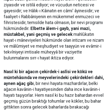
ziyasıdır ve istilâ ediyor; ve vücudun neticesi ve
gayesidir; ve Hâlık-ı Kâinatın en câmi' âyinesidir; ve
faaliyet-i Rabbâniyenin en mükemmel enmuzeci ve
fihristesidir, temsilde hata olmasın, bir nevi programı
hükmündedir.
Elbette âlem-i gayb, yani mazi,
müstakbel, yani geçmiş ve gelecek
mahlûkatın
hayat-ı mâneviyeleri hükmünde olan intizam ve nizam
ve mâlûmiyet ve meşhudiyet ve taayyün ve evâmir-i
tekvîniyeyi imtisale müheyyâ bir vaziyette
bulunmalarını sırr-ı hayat iktiza ediyor.
Nasıl ki bir ağacın çekirdek-i aslîsi ve kökü ve
müntehâsında ve meyvelerindeki çekirdekleri dahi,
aynen ağaç gib
i, bir nevi hayata mazhardırlar, belki
ağacın kavânin-i hayatiyesinden daha ince kavânin-i
hayatı taşıyorlar. Hem nasıl ki bu hazır bahardan evvel
geçmiş güzün bıraktığı tohumlar ve kökler, bu bahar
gittikten sonra gelecek baharlarda bırakacağı