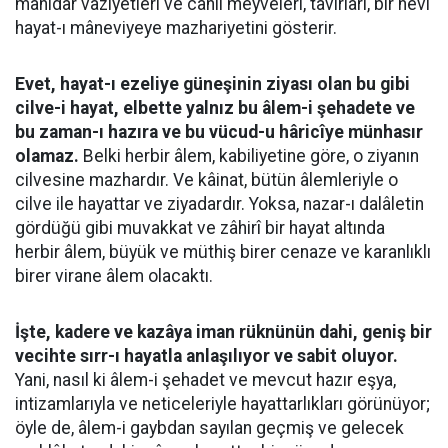
mânidar vaziyetleri ve canlı meyveleri, tavırları, bir nevi
hayat-ı mâneviyeye mazhariyetini gösterir.
Evet, hayat-ı ezeliye güneşinin ziyası olan bu gibi
cilve-i hayat, elbette yalnız bu âlem-i şehadete ve
bu zaman-ı hazıra ve bu vücud-u hâricîye münhasır
olamaz.
Belki herbir âlem, kabiliyetine göre, o ziyanın
cilvesine mazhardır. Ve kâinat, bütün âlemleriyle o
cilve ile hayattar ve ziyadardır. Yoksa, nazar-ı dalâletin
gördüğü gibi muvakkat ve zâhirî bir hayat altında
herbir âlem, büyük ve müthiş birer cenaze ve karanlıklı
birer virane âlem olacaktı.
İşte, kadere ve kazâya iman rüknünün dahi, geniş bir
vecihte sırr-ı hayatla anlaşılıyor ve sabit oluyor.
Yani, nasıl ki âlem-i şehadet ve mevcut hazır eşya,
intizamlarıyla ve neticeleriyle hayattarlıkları görünüyor;
öyle de, âlem-i gaybdan sayılan geçmiş ve gelecek