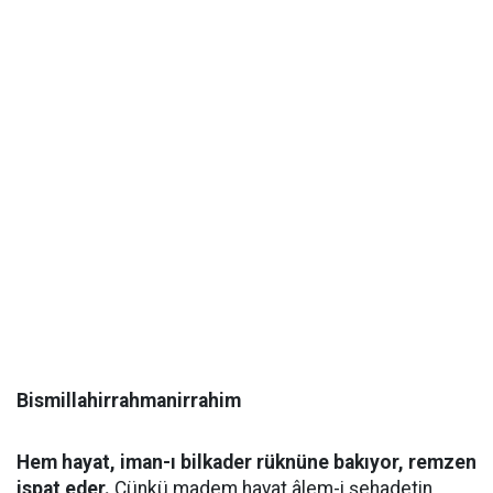
Bismillahirrahmanirrahim
Hem hayat, iman-ı bilkader rüknüne bakıyor, remzen
ispat eder.
Çünkü madem hayat âlem-i şehadetin