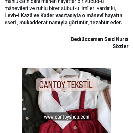
mahlûkatın dahi mânen hayattar bir vücud-u
mânevîleri ve ruhlu birer sübut-u ilmîleri vardır ki,
Levh-i Kazâ ve Kader vasıtasıyla o mânevî hayatın
eseri, mukadderat namıyla görünür, tezahür eder.
Bediüzzaman Said Nursi
Sözler