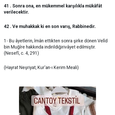
41 . Sonra ona, en mükemmel karşılıkla mükâfât
verilecektir.
42 . Ve muhakkak ki en son varış, Rabbinedir.
1- Bu âyetlerin, îmân ettikten sonra şirke dönen Velîd
bin Muğîre hakkında indirildiğirivâyet edilmiştir.
(Nesefî, c. 4, 291)
(Hayrat Neşriyat, Kur'an-ı Kerim Meali)