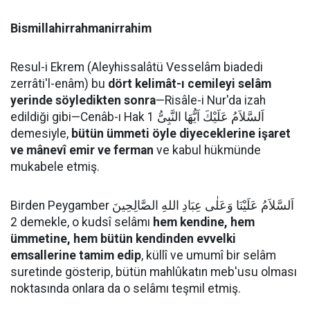
Bismillahirrahmanirrahim
Resul-i Ekrem (Aleyhissalâtü Vesselâm biadedi
zerrâti'l-enâm) bu
dört kelimât-ı cemileyi selâm
yerinde söyledikten sonra
—Risâle-i Nur'da izah
edildiği gibi—Cenâb-ı Hak اَلسَّلاَمُ عَلَيْكَ اَيُّهَا النَّبِىُّ 1
demesiyle,
bütün ümmeti öyle diyeceklerine işaret
ve mânevî emir ve ferman
ve kabul hükmünde
mukabele etmiş.
Birden Peygamber اَلسَّلاَمُ عَلَيْنَا وَعَلٰى عِبَادِ اللهِ الصَّالِحِينَ
2 demekle, o kudsî selâmı
hem kendine, hem
ümmetine, hem bütün kendinden evvelki
emsallerine tamim edip
, küllî ve umumî bir selâm
suretinde gösterip, bütün mahlûkatın meb'usu olması
noktasında onlara da o selâmı teşmil etmiş.