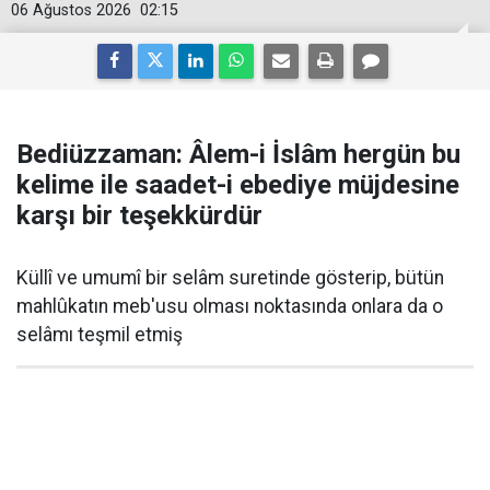
06 Ağustos 2026
02:15
Bediüzzaman: Âlem-i İslâm hergün bu
kelime ile saadet-i ebediye müjdesine
karşı bir teşekkürdür
Küllî ve umumî bir selâm suretinde gösterip, bütün
mahlûkatın meb'usu olması noktasında onlara da o
selâmı teşmil etmiş