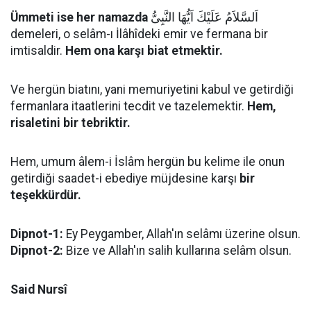
Ümmeti ise her namazda
اَلسَّلاَمُ عَلَيْكَ اَيُّهَا النَّبِىُّ
demeleri, o selâm-ı İlâhîdeki emir ve fermana bir
imtisaldir.
Hem ona karşı biat etmektir.
Ve hergün biatını, yani memuriyetini kabul ve getirdiği
fermanlara itaatlerini tecdit ve tazelemektir.
Hem,
risaletini bir tebriktir.
Hem, umum âlem-i İslâm hergün bu kelime ile onun
getirdiği saadet-i ebediye müjdesine karşı
bir
teşekkürdür.
Dipnot-1:
Ey Peygamber, Allah'ın selâmı üzerine olsun.
Dipnot-2:
Bize ve Allah'ın salih kullarına selâm olsun.
Said Nursî