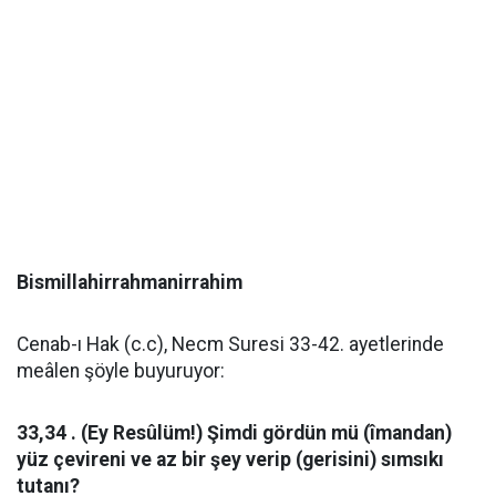
Bismillahirrahmanirrahim
Cenab-ı Hak (c.c), Necm Suresi 33-42. ayetlerinde
meâlen şöyle buyuruyor:
33,34 . (Ey Resûlüm!) Şimdi gördün mü (îmandan)
yüz çevireni ve az bir şey verip (gerisini) sımsıkı
tutanı?