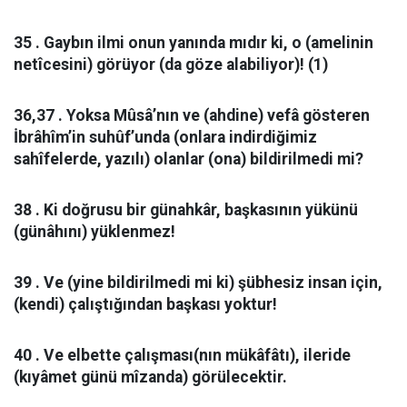
35 . Gaybın ilmi onun yanında mıdır ki, o (amelinin
netîcesini) görüyor (da göze alabiliyor)! (1)
36,37 . Yoksa Mûsâ’nın ve (ahdine) vefâ gösteren
İbrâhîm’in suhûf’unda (onlara indirdiğimiz
sahîfelerde, yazılı) olanlar (ona) bildirilmedi mi?
38 . Ki doğrusu bir günahkâr, başkasının yükünü
(günâhını) yüklenmez!
39 . Ve (yine bildirilmedi mi ki) şübhesiz insan için,
(kendi) çalıştığından başkası yoktur!
40 . Ve elbette çalışması(nın mükâfâtı), ileride
(kıyâmet günü mîzanda) görülecektir.