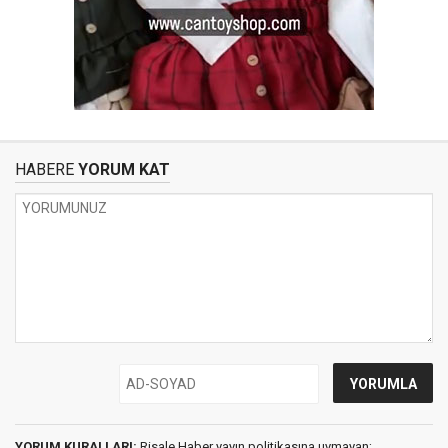
HABERE
YORUM KAT
YORUM KURALLARI:
Risale Haber yayın politikasına uymayan;