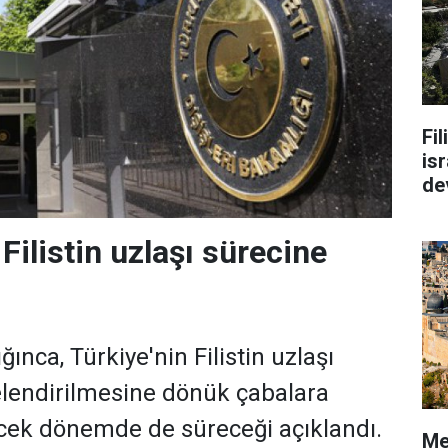
Fi
isr
de
Filistin uzlaşı sürecine
ğınca, Türkiye'nin Filistin uzlaşı
elendirilmesine dönük çabalara
cek dönemde de süreceği açıklandı.
Me