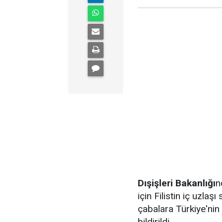
Dışişleri Bakanlığı
n
için Filistin iç uzla
çabalara Türkiye'ni
bildirildi.