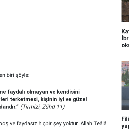
Ka
İb
ok
den biri şöyle:
ne faydalı olmayan ve kendisini
eri terketmesi, kişinin iyi ve güzel
andır.”
(Tirmizi, Zühd 11)
Fil
ş ve faydasız hiçbir şey yoktur. Allah Teâlâ
yap