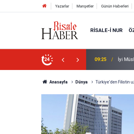
Yazarlar
Manşetler
Günün Haberleri
RISALE-I NUR
Ö
dir?
24
08:47
LGS yerl
Anasayfa
Dünya
Türkiye'den Filistin 