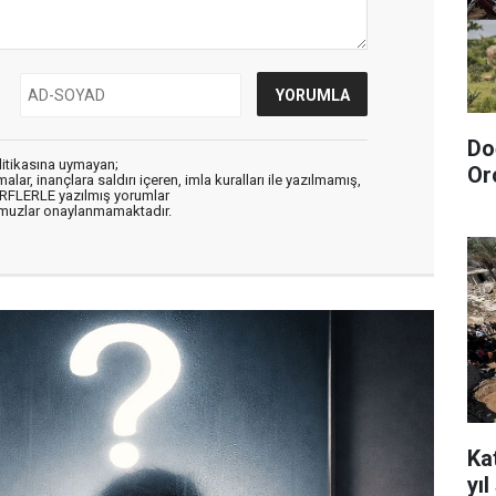
Do
litikasına uymayan;
Or
alar, inançlara saldırı içeren, imla kuralları ile yazılmamış,
ARFLERLE yazılmış yorumlar
muzlar onaylanmamaktadır.
Kat
yı