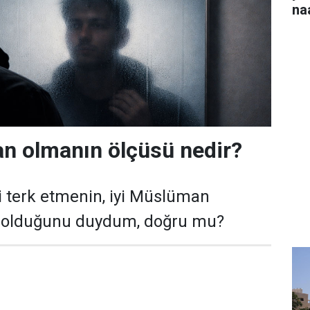
na
n olmanın ölçüsü nedir?
i terk etmenin, iyi Müslüman
 olduğunu duydum, doğru mu?