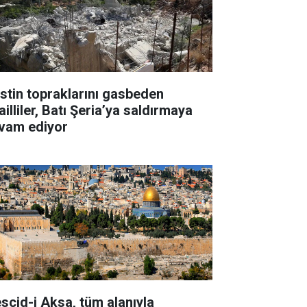
listin topraklarını gasbeden
ailliler, Batı Şeria’ya saldırmaya
vam ediyor
scid-i Aksa, tüm alanıyla