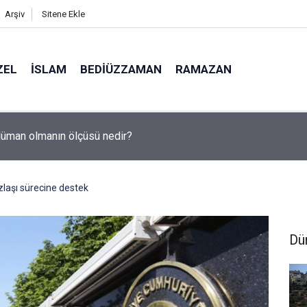
Arşiv
Sitene Ekle
ZEL
İSLAM
BEDIÜZZAMAN
RAMAZAN
eştirme raporu açıklandı: Şampiyonların tercih ettiği liseler
uzlaşı sürecine destek
Dü