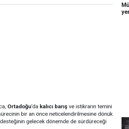
Mü
yer
ca,
Ortadoğu
’da
kalıcı barış
ve istikrarın temini
şı sürecinin bir an önce neticelendirilmesine dönük
n desteğinin gelecek dönemde de sürdüreceği