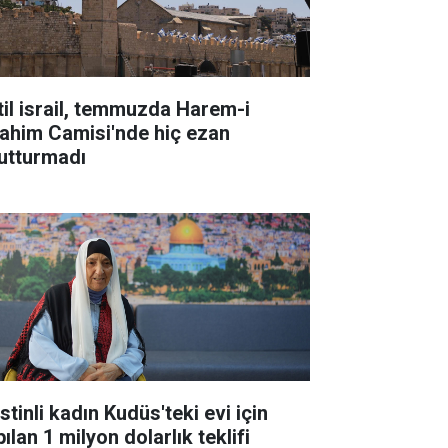
til israil, temmuzda Harem-i
rahim Camisi'nde hiç ezan
utturmadı
istinli kadın Kudüs'teki evi için
ılan 1 milyon dolarlık teklifi