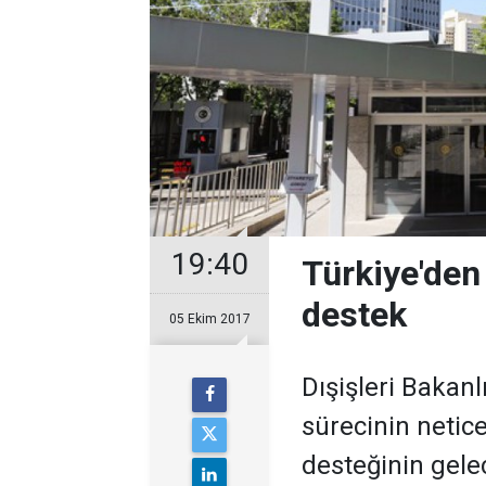
19:40
Türkiye'den 
destek
05 Ekim 2017
Dışişleri Bakanlı
sürecinin netic
desteğinin gele