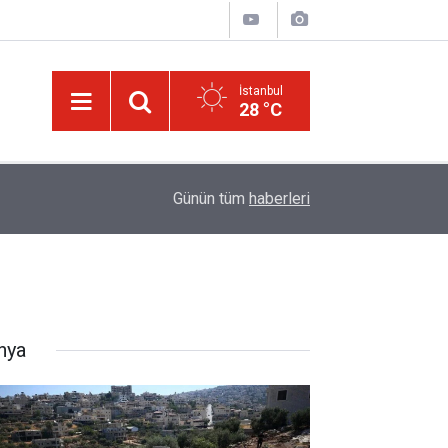
İstanbul
28 °C
08:35
Erciyes'te 'Perseid meteor yağmuru' izlenecek
Günün tüm
haberleri
nya