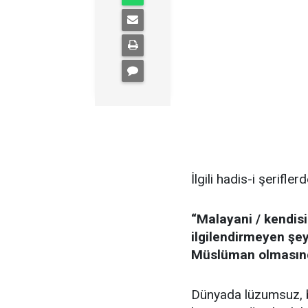
İlgili hadis-i şerifler
“Malayani / kendisi
ilgilendirmeyen şeyl
Müslüman olmasınd
Dünyada lüzumsuz, bo