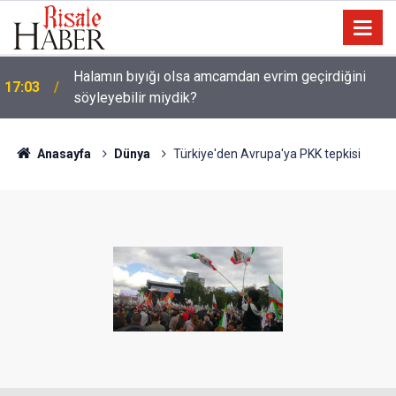
Halamın bıyığı olsa amcamdan evrim geçirdiğini
17:03
söyleyebilir miydik?
Güneş Tutulması 12 Ağustos'ta: Türkiye'den
16:05
görülecek mi?
Anasayfa
Dünya
Türkiye'den Avrupa'ya PKK tepkisi