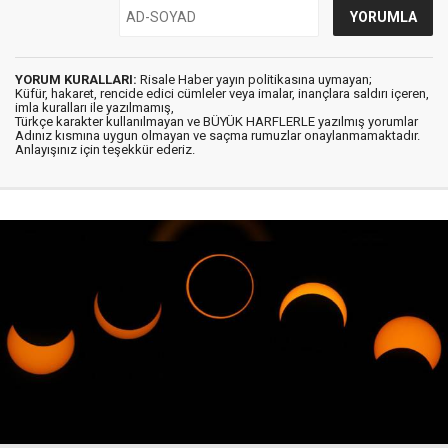
YORUM KURALLARI:
Risale Haber yayın politikasına uymayan;
Küfür, hakaret, rencide edici cümleler veya imalar, inançlara saldırı içeren,
imla kuralları ile yazılmamış,
Türkçe karakter kullanılmayan ve BÜYÜK HARFLERLE yazılmış yorumlar
Adınız kısmına uygun olmayan ve saçma rumuzlar onaylanmamaktadır.
Anlayışınız için teşekkür ederiz.