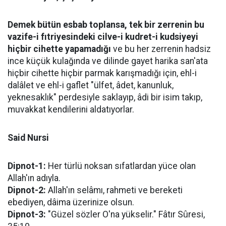
Demek bütün esbab toplansa, tek bir zerrenin bu
vazife-i fıtriyesindeki cilve-i kudret-i kudsiyeyi
hiçbir cihette yapamadığı
ve bu her zerrenin hadsiz
ince küçük kulağında ve dilinde gayet harika san'ata
hiçbir cihette hiçbir parmak karışmadığı için, ehl-i
dalâlet ve ehl-i gaflet "ülfet, âdet, kanunluk,
yeknesaklık" perdesiyle saklayıp, âdi bir isim takıp,
muvakkat kendilerini aldatıyorlar.
Said Nursi
Dipnot-1:
Her türlü noksan sıfatlardan yüce olan
Allah'ın adıyla.
Dipnot-2:
Allah'ın selâmı, rahmeti ve bereketi
ebediyen, dâima üzerinize olsun.
Dipnot-3:
"Güzel sözler O'na yükselir." Fâtır Sûresi,