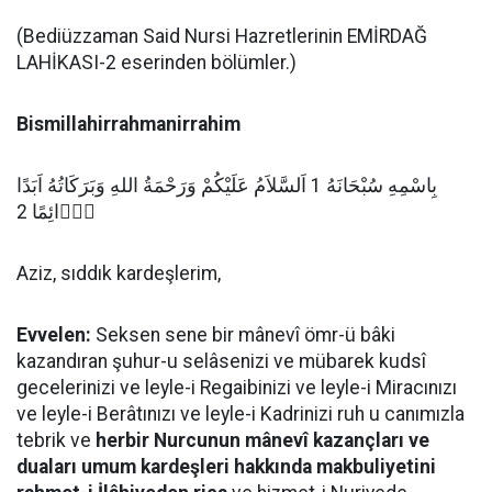
(Bediüzzaman Said Nursi Hazretlerinin EMİRDAĞ
LAHİKASI-2 eserinden bölümler.)
Bismillahirrahmanirrahim
بِاسْمِهِ سُبْحَانَهُ 1 اَلسَّلاَمُ عَلَيْكُمْ وَرَحْمَةُ اللهِ وَبَرَكَاتُهُ اَبَدًا
دَۤائِمًا 2
Aziz, sıddık kardeşlerim,
Evvelen:
Seksen sene bir mânevî ömr-ü bâki
kazandıran şuhur-u selâsenizi ve mübarek kudsî
gecelerinizi ve leyle-i Regaibinizi ve leyle-i Miracınızı
ve leyle-i Berâtınızı ve leyle-i Kadrinizi ruh u canımızla
tebrik ve
herbir Nurcunun mânevî kazançları ve
duaları umum kardeşleri hakkında makbuliyetini