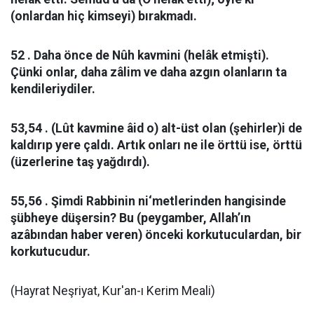
(onlardan hiç kimseyi) bırakmadı.
52 . Daha önce de Nûh kavmini (helâk etmişti).
Çünki onlar, daha zâlim ve daha azgın olanların ta
kendileriydiler.
53,54 . (Lût kavmine âid o) alt-üst olan (şehirler)i de
kaldırıp yere çaldı. Artık onları ne ile örttü ise, örttü
(üzerlerine taş yağdırdı).
55,56 . Şimdi Rabbinin ni‘metlerinden hangisinde
şübheye düşersin? Bu (peygamber, Allah’ın
azâbından haber veren) önceki korkutuculardan, bir
korkutucudur.
(Hayrat Neşriyat, Kur'an-ı Kerim Meali)