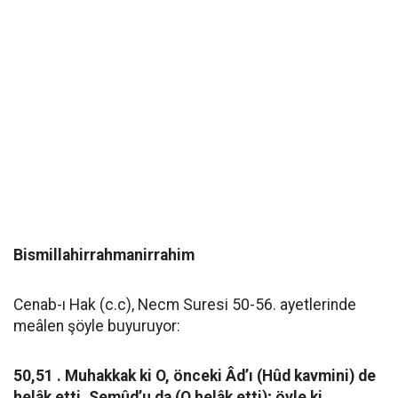
Bismillahirrahmanirrahim
Cenab-ı Hak (c.c), Necm Suresi 50-56. ayetlerinde
meâlen şöyle buyuruyor:
50,51 . Muhakkak ki O, önceki Âd’ı (Hûd kavmini) de
helâk etti. Semûd’u da (O helâk etti); öyle ki