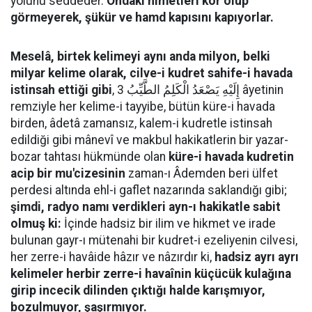
yolunu seddeder.
Ondaki nimetleri kör olup
görmeyerek, şükür ve hamd kapısını kapıyorlar.
Meselâ, birtek kelimeyi aynı anda milyon, belki
milyar kelime olarak, cilve-i kudret sahife-i havada
istinsah ettiği gibi
, إِلَيْهِ يَصْعَدُ الْكَلِمُ الطَّيِّبُ 3 âyetinin
remziyle her kelime-i tayyibe, bütün küre-i havada
birden, âdetâ zamansız, kalem-i kudretle istinsah
edildiği gibi mânevî ve makbul hakikatlerin bir yazar-
bozar tahtası hükmünde olan
küre-i havada kudretin
acip bir mu'cizesinin
zaman-ı Âdemden beri ülfet
perdesi altında ehl-i gaflet nazarında saklandığı gibi;
şimdi, radyo namı verdikleri ayn-ı hakikatle sabit
olmuş ki:
İçinde hadsiz bir ilim ve hikmet ve irade
bulunan gayr-ı mütenahi bir kudret-i ezeliyenin cilvesi,
her zerre-i havâide hâzır ve nâzırdır ki,
hadsiz ayrı ayrı
kelimeler herbir zerre-i havaînin küçücük kulağına
girip incecik dilinden çıktığı halde karışmıyor,
bozulmuyor, şaşırmıyor.