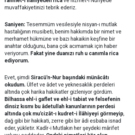
rahmet-i İlâhiyeden rica
ve hizmet-i Nuriyede
muvaffakiyetinizi tebrik ederiz.
Saniyen:
Tesemmüm vesilesiyle nisyan-ı mutlak
hastalığının musibeti, benim hakkımda bir nimet ve
merhamet hükmüne ve bazı hakaikin keşfine bir
anahtar olduğunu, bana çok acımamak için haber
veriyorum.
Fakat yine duanızı ruh u canımla rica
ediyorum.
Evet, şimdi
Siracü'n-Nur başındaki münâcâtı
okudum.
Ülfet ve âdet ve yeknesaklık perdeleri
altında çok harika hakikatler gizleniyor gördüm.
Bilhassa ehl-i gaflet ve ehl-i tabiat ve felsefenin
dinsiz kısmı bu âdetullah kanunlarının perdesi
altında çok mu'cizât-ı kudret-i İlâhiyeyi görmeyip
,
dağ gibi bir hakikati, zerre gibi bir âdi esbaba isnad
eder, yükletir. Kadîr-i Mutlakın her şeydeki mârifet