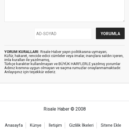
YORUM KURALLARI:
Risale Haber yayın politikasına uymayan;
Küfür, hakaret, rencide edici cümleler veya imalar, inançlara saldırı içeren,
imla kuralları ile yazılmamış,
Türkçe karakter kullanılmayan ve BÜYÜK HARFLERLE yazılmış yorumlar
Adınız kısmına uygun olmayan ve saçma rumuzlar onaylanmamaktadır.
Anlayışınız için teşekkür ederiz.
Risale Haber © 2008
Anasayfa
Künye
İletişim
Gizlilik İlkeleri
Sitene Ekle