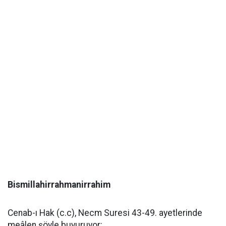
Bismillahirrahmanirrahim
Cenab-ı Hak (c.c), Necm Suresi 43-49. ayetlerinde
meâlen şöyle buyuruyor: