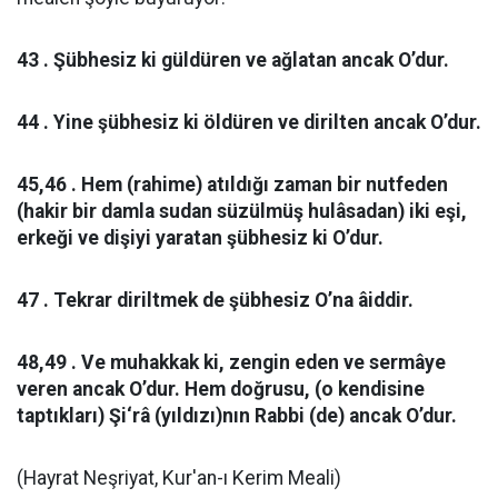
43 . Şübhesiz ki güldüren ve ağlatan ancak O’dur.
44 . Yine şübhesiz ki öldüren ve dirilten ancak O’dur.
45,46 . Hem (rahime) atıldığı zaman bir nutfeden
(hakir bir damla sudan süzülmüş hulâsadan) iki eşi,
erkeği ve dişiyi yaratan şübhesiz ki O’dur.
47 . Tekrar diriltmek de şübhesiz O’na âiddir.
48,49 . Ve muhakkak ki, zengin eden ve sermâye
veren ancak O’dur. Hem doğrusu, (o kendisine
taptıkları) Şi‘râ (yıldızı)nın Rabbi (de) ancak O’dur.
(Hayrat Neşriyat, Kur'an-ı Kerim Meali)