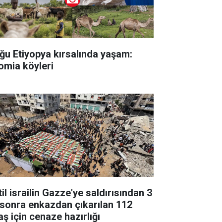
ğu Etiyopya kırsalında yaşam:
omia köyleri
il israilin Gazze'ye saldırısından 3
l sonra enkazdan çıkarılan 112
aş için cenaze hazırlığı