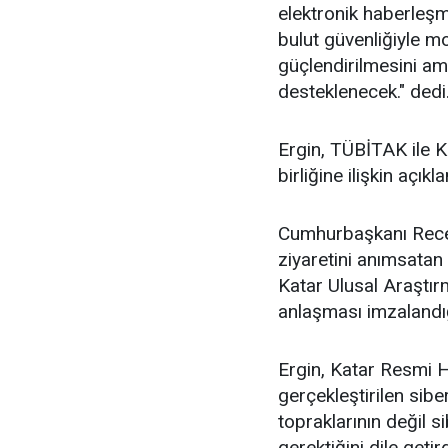
elektronik haberleşme
bulut güvenliğiyle mo
güçlendirilmesini ama
desteklenecek." dedi
Ergin, TÜBİTAK ile K
birliğine ilişkin açı
Cumhurbaşkanı Recep
ziyaretini anımsatan
Katar Ulusal Araştırm
anlaşması imzalandığ
Ergin, Katar Resmi 
gerçekleştirilen sibe
topraklarının değil s
gerektiğini dile getird