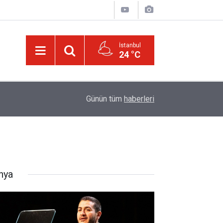
İstanbul
24 °C
00:01
Kâinattan risalet-i Muhammediyenin (a.s.m.) nur
Günün tüm
haberleri
nya