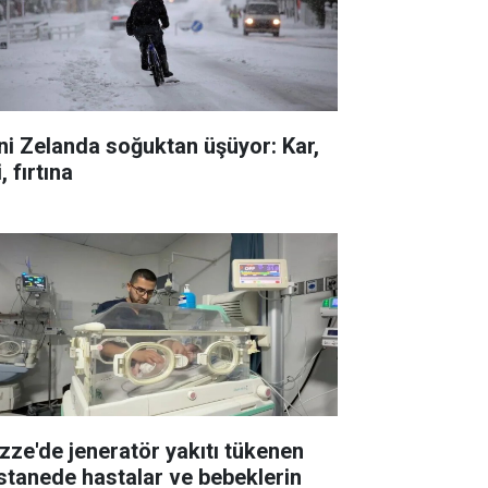
ni Zelanda soğuktan üşüyor: Kar,
i, fırtına
zze'de jeneratör yakıtı tükenen
stanede hastalar ve bebeklerin