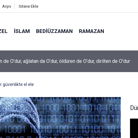
Arşiv
Sitene Ekle
ZEL
İSLAM
BEDIÜZZAMAN
RAMAZAN
 de O’dur, ağlatan da O’dur, öldüren de O’dur, dirilten de O’dur
r güvenlikte el ele
Dü