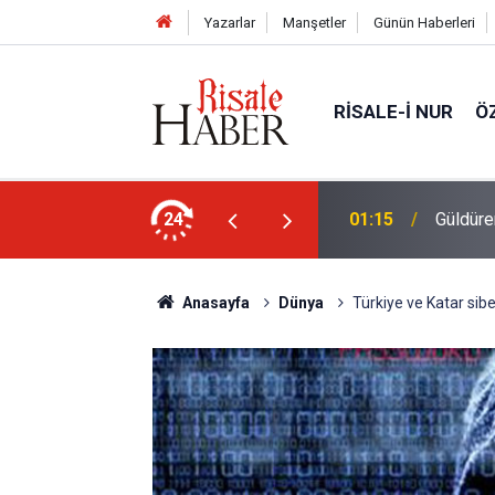
Yazarlar
Manşetler
Günün Haberleri
RISALE-I NUR
Ö
ekilde yukarıda tut
24
01:15
Güldüren
Anasayfa
Dünya
Türkiye ve Katar sibe