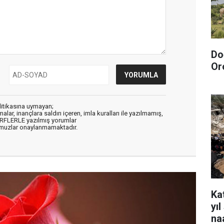
Do
Or
litikasına uymayan;
alar, inançlara saldırı içeren, imla kuralları ile yazılmamış,
ARFLERLE yazılmış yorumlar
muzlar onaylanmamaktadır.
Kat
yı
na