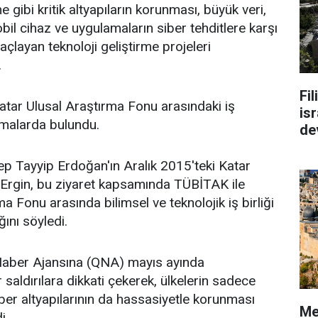
 gibi kritik altyapıların korunması, büyük veri,
bil cihaz ve uygulamaların siber tehditlere karşı
çlayan teknoloji geliştirme projeleri
.
Fi
atar Ulusal Araştırma Fonu arasındaki iş
isr
klamalarda bulundu.
de
 Tayyip Erdoğan'ın Aralık 2015'teki Katar
 Ergin, bu ziyaret kapsamında TÜBİTAK ile
a Fonu arasında bilimsel ve teknolojik iş birliği
ını söyledi.
Haber Ajansına (QNA) mayıs ayında
r saldırılara dikkati çekerek, ülkelerin sadece
iber altyapılarının da hassasiyetle korunması
Me
i.