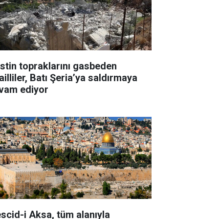
listin topraklarını gasbeden
ailliler, Batı Şeria’ya saldırmaya
vam ediyor
scid-i Aksa, tüm alanıyla