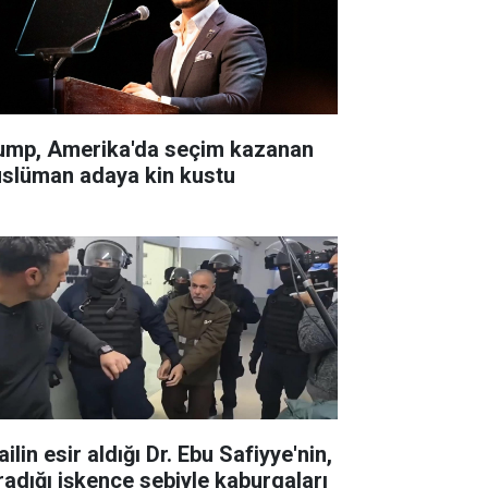
ump, Amerika'da seçim kazanan
slüman adaya kin kustu
ailin esir aldığı Dr. Ebu Safiyye'nin,
radığı işkence sebiyle kaburgaları