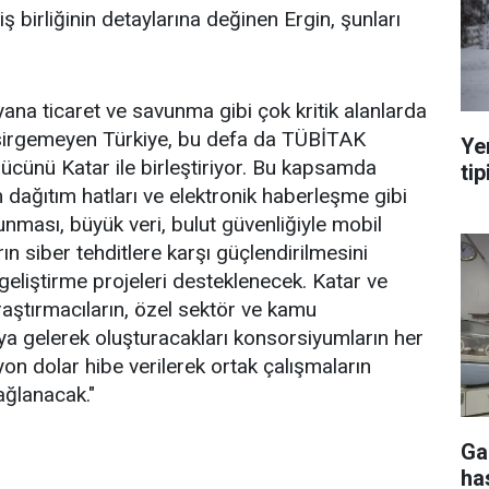
iş birliğinin detaylarına değinen Ergin, şunları
yana ticaret ve savunma gibi çok kritik alanlarda
 esirgemeyen Türkiye, bu defa da TÜBİTAK
Ye
 gücünü Katar ile birleştiriyor. Bu kapsamda
tip
im dağıtım hatları ve elektronik haberleşme gibi
orunması, büyük veri, bulut güvenliğiyle mobil
n siber tehditlere karşı güçlendirilmesini
geliştirme projeleri desteklenecek. Katar ve
raştırmacıların, özel sektör ve kamu
aya gelerek oluşturacakları konsorsiyumların her
lyon dolar hibe verilerek ortak çalışmaların
ağlanacak."
Ga
ha