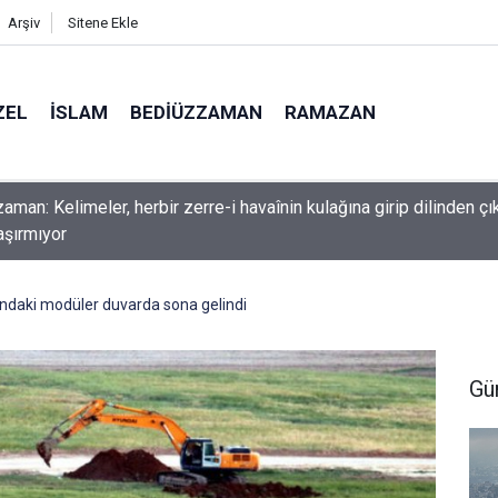
Arşiv
Sitene Ekle
ZEL
İSLAM
BEDIÜZZAMAN
RAMAZAN
man: Kelimeler, herbir zerre-i havaînin kulağına girip dilinden çık
aşırmıyor
rındaki modüler duvarda sona gelindi
Gü