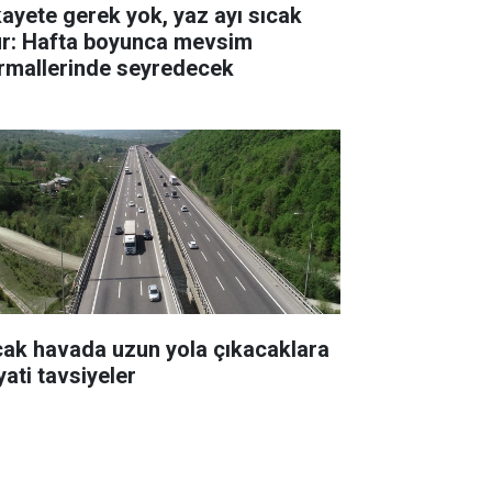
kayete gerek yok, yaz ayı sıcak
ur: Hafta boyunca mevsim
rmallerinde seyredecek
cak havada uzun yola çıkacaklara
yati tavsiyeler