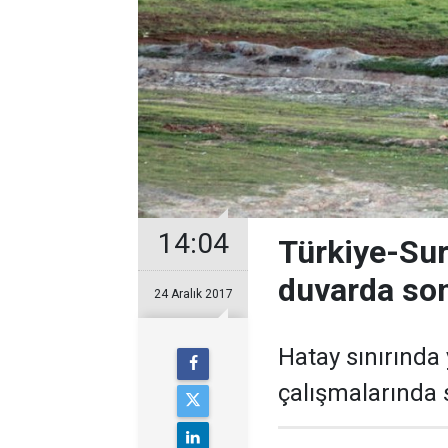
14:04
Türkiye-Sur
duvarda son
24 Aralık 2017
Hatay sınırında
çalışmalarında s