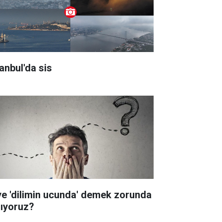
tanbul'da sis
ye 'dilimin ucunda' demek zorunda
lıyoruz?