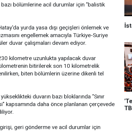
 bazı bölümlerine acil durumlar için "balistik
İs
 Hatay'da yurda yasa dışı geçişleri önlemek ve
 sızmasını engellemek amacıyla Türkiye-Suriye
üler duvar çalışmaları devam ediyor.
a 230 kilometre uzunlukta yapılacak duvar
lometrenin bitirilerek son 10 kilometrelik
ilirken, biten bölümlerin üzerine dikenli tel
ükseklikteki duvarın bazı bloklarında "Sınır
'T
jesi" kapsamında daha önce planlanan çerçevede
TB
iliyor.
 girişi, geri gönderme ve acil durumlar için