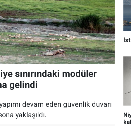
İs
iye sınırındaki modüler
a gelindi
 yapımı devam eden güvenlik duvarı
ona yaklaşıldı.
Ni
ka