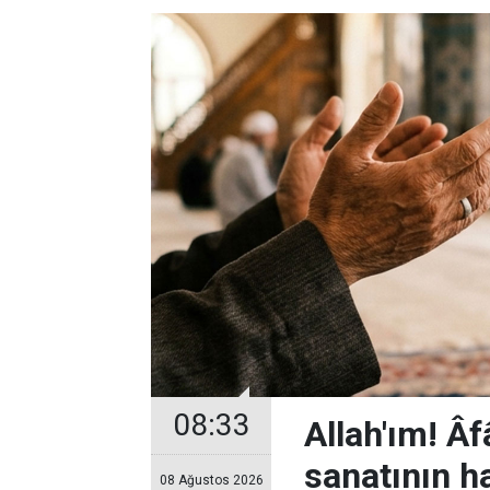
08:33
Allah'ım! Âf
sanatının ha
08 Ağustos 2026