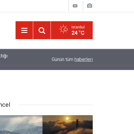
İstanbul
24 °C
tığı
01:45
Müslümanlardan dilinizi çekin, onlardan biri öl
Günün tüm
haberleri
ncel