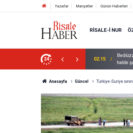
Yazarlar
Manşetler
Günün Haberleri
RISALE-I NUR
Ö
 sanatının hayret verici tecellilerini bize
Bediüzza
24
02:15
halde ş
Anasayfa
Güncel
Türkiye-Suriye sını