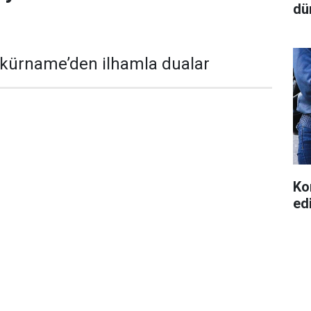
dü
kkürname’den ilhamla dualar
Ko
ed