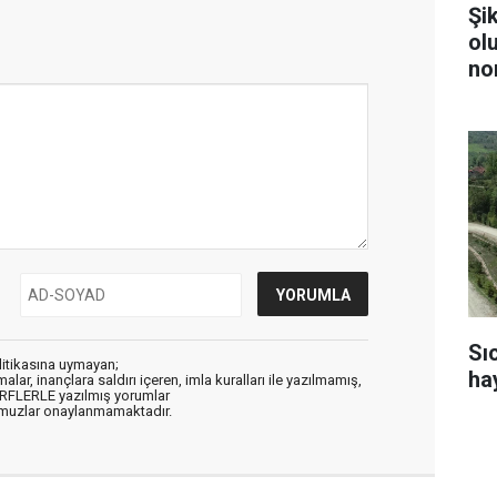
Şi
ol
no
Sı
litikasına uymayan;
ha
alar, inançlara saldırı içeren, imla kuralları ile yazılmamış,
ARFLERLE yazılmış yorumlar
muzlar onaylanmamaktadır.