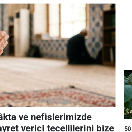
âkta ve nefislerimizde
yret verici tecellilerini bize
50