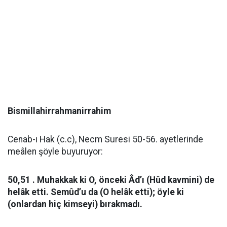
Bismillahirrahmanirrahim
Cenab-ı Hak (c.c), Necm Suresi 50-56. ayetlerinde
meâlen şöyle buyuruyor:
50,51 . Muhakkak ki O, önceki Âd’ı (Hûd kavmini) de
helâk etti. Semûd’u da (O helâk etti); öyle ki
(onlardan hiç kimseyi) bırakmadı.