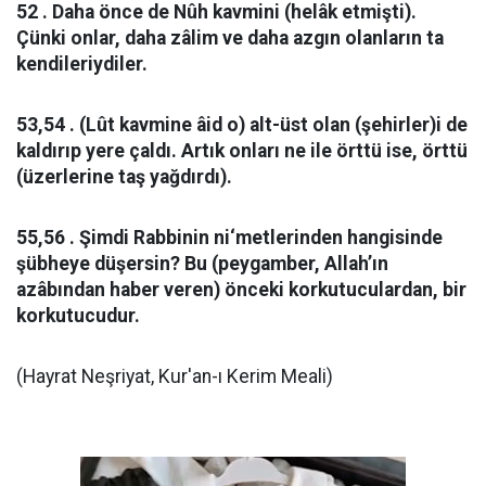
52 . Daha önce de Nûh kavmini (helâk etmişti).
Çünki onlar, daha zâlim ve daha azgın olanların ta
kendileriydiler.
53,54 . (Lût kavmine âid o) alt-üst olan (şehirler)i de
kaldırıp yere çaldı. Artık onları ne ile örttü ise, örttü
(üzerlerine taş yağdırdı).
55,56 . Şimdi Rabbinin ni‘metlerinden hangisinde
şübheye düşersin? Bu (peygamber, Allah’ın
azâbından haber veren) önceki korkutuculardan, bir
korkutucudur.
(Hayrat Neşriyat, Kur'an-ı Kerim Meali)