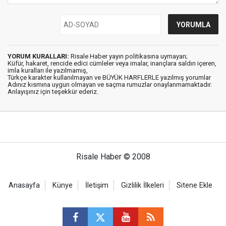
YORUM KURALLARI:
Risale Haber yayın politikasına uymayan;
Küfür, hakaret, rencide edici cümleler veya imalar, inançlara saldırı içeren,
imla kuralları ile yazılmamış,
Türkçe karakter kullanılmayan ve BÜYÜK HARFLERLE yazılmış yorumlar
Adınız kısmına uygun olmayan ve saçma rumuzlar onaylanmamaktadır.
Anlayışınız için teşekkür ederiz.
Risale Haber © 2008
Anasayfa
Künye
İletişim
Gizlilik İlkeleri
Sitene Ekle