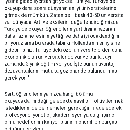
iyisine gidebiliyorsan git yoksa Türkiye. Türkiye'de
okuyup daha sonra dünyanın en iyi üniversitelerine
gitmek de mümkün. Zaten belli başlı 40-50 üniversite
var dünyada. Artı ve eksilerini değerlendirdiğimizde
Türkiye'de okuyan öğrencilerin yurt dışına nazaran
daha fazla nefesinin yettiği ve daha iyi odaklandığını
biliyoruz ama bu arada tabii ki Hollanda'nın en iyisine
gidebilirsiniz. Türkiye'deki özel üniversitelerden daha
ekonomik olan üniversiteler de var ve bunlar, aynı
zamanda 3 yıllık eğitim veriyor. İşte bunun avantaj,
dezavantajlarını mutlaka göz önünde bulundurması
gerekiyor. "
Sart, öğrencilerin yalnızca hangi bölümü
okuyacaklarını değil gelecekte nasıl bir rol üstlenmek
istediklerini de belirlemeleri gerektiğini ifade ederek,
profesyonel yönetici, akademisyen ya da girişimci
olma hedeflerinin kariyer planının önemli bir parçası
olduğunu söyledi.