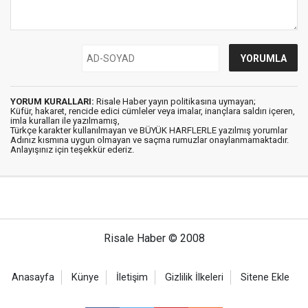
YORUM KURALLARI:
Risale Haber yayın politikasına uymayan;
Küfür, hakaret, rencide edici cümleler veya imalar, inançlara saldırı içeren,
imla kuralları ile yazılmamış,
Türkçe karakter kullanılmayan ve BÜYÜK HARFLERLE yazılmış yorumlar
Adınız kısmına uygun olmayan ve saçma rumuzlar onaylanmamaktadır.
Anlayışınız için teşekkür ederiz.
Risale Haber © 2008
Anasayfa
Künye
İletişim
Gizlilik İlkeleri
Sitene Ekle