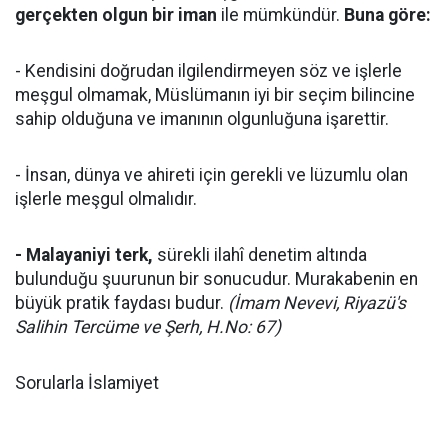
gerçekten olgun bir iman
ile mümkündür.
Buna göre:
- Kendisini doğrudan ilgilendirmeyen söz ve işlerle
meşgul olmamak, Müslümanın iyi bir seçim bilincine
sahip olduğuna ve imanının olgunluğuna işarettir.
- İnsan, dünya ve ahireti için gerekli ve lüzumlu olan
işlerle meşgul olmalıdır.
- Malayaniyi terk,
sürekli ilahî denetim altında
bulunduğu şuurunun bir sonucudur. Murakabenin en
büyük pratik faydası budur.
(İmam Nevevi, Riyazü's
Salihin Tercüme ve Şerh, H.No: 67)
Sorularla İslamiyet