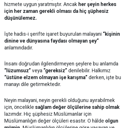
hizmete uygun yaratmıştır. Ancak
her şeyin herkes
için her zaman gerekli olması da hiç şüphesiz
düşünülemez.
İşte hadis-i şerifte işaret buyurulan malayani
“kişinin
dinine ve dünyasına faydası olmayan şey”
anlamındadır.
İnsanı doğrudan ilgilendirmeyen şeylere bu anlamda
“lüzumsuz”
veya
“gereksiz”
denilebilir. Halkımız
“üstüne elzem olmayan işe karışma”
derken, işte bu
manayı dile getirmektedir.
Neyin malayani, neyin gerekli olduğunu ayırabilmek
için, öncelikle
sağlam değer ölçülerine sahip olmak
lazımdır. Hiç şüphesiz Müslümanlar için
Müslümanlığın değer ölçüleri esastır. O hâlde
olgun
mümin,
Müslümanlığın ölçülerine göre yaşayan ve