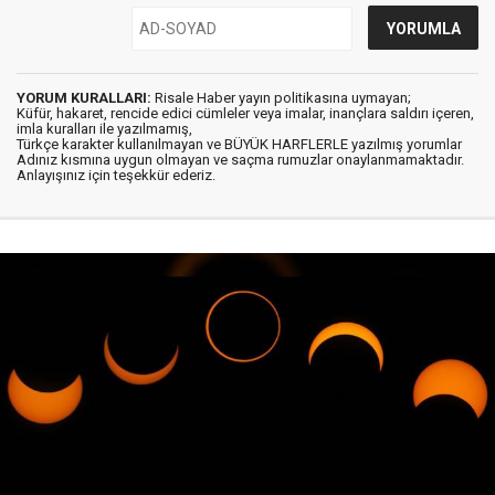
YORUM KURALLARI:
Risale Haber yayın politikasına uymayan;
Küfür, hakaret, rencide edici cümleler veya imalar, inançlara saldırı içeren,
imla kuralları ile yazılmamış,
Türkçe karakter kullanılmayan ve BÜYÜK HARFLERLE yazılmış yorumlar
Adınız kısmına uygun olmayan ve saçma rumuzlar onaylanmamaktadır.
Anlayışınız için teşekkür ederiz.