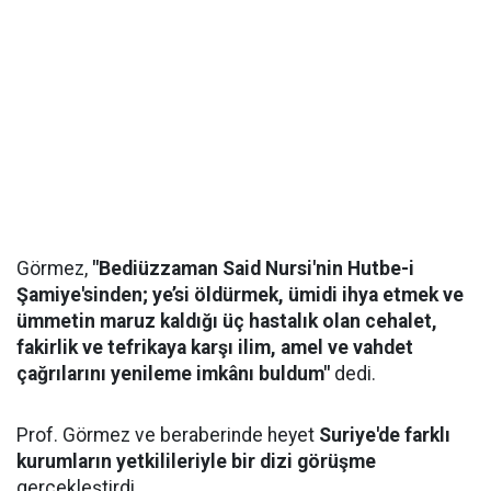
Görmez,
"Bediüzzaman Said Nursi'nin Hutbe-i
Şamiye'sinden; ye’si öldürmek, ümidi ihya etmek ve
ümmetin maruz kaldığı üç hastalık olan cehalet,
fakirlik ve tefrikaya karşı ilim, amel ve vahdet
çağrılarını yenileme imkânı buldum"
dedi.
Prof. Görmez ve beraberinde heyet
Suriye'de farklı
kurumların yetkilileriyle bir dizi görüşme
gerçekleştirdi.