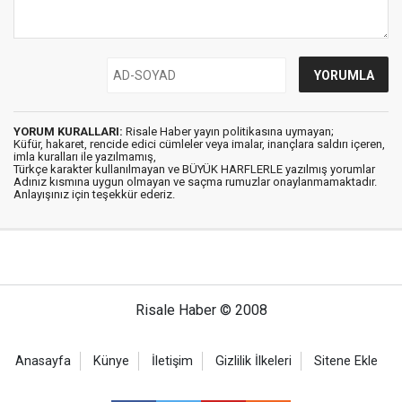
YORUM KURALLARI:
Risale Haber yayın politikasına uymayan;
Küfür, hakaret, rencide edici cümleler veya imalar, inançlara saldırı içeren,
imla kuralları ile yazılmamış,
Türkçe karakter kullanılmayan ve BÜYÜK HARFLERLE yazılmış yorumlar
Adınız kısmına uygun olmayan ve saçma rumuzlar onaylanmamaktadır.
Anlayışınız için teşekkür ederiz.
Risale Haber © 2008
Anasayfa
Künye
İletişim
Gizlilik İlkeleri
Sitene Ekle