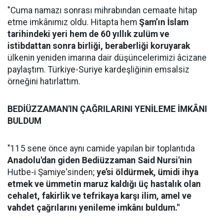
"Cuma namazı sonrası mihrabından cemaate hitap
etme imkânımız oldu. Hitapta hem
Şam’ın İslam
tarihindeki yeri hem de 60 yıllık zulüm ve
istibdattan sonra birliği, beraberliği koruyarak
ülkenin yeniden imarına dair düşüncelerimizi âcizane
paylaştım. Türkiye-Suriye kardeşliğinin emsalsiz
örneğini hatırlattım.
BEDİÜZZAMAN'IN ÇAĞRILARINI YENİLEME İMKÂNI
BULDUM
"115 sene önce aynı camide yapılan bir toplantıda
Anadolu'dan giden Bediüzzaman Said Nursi'nin
Hutbe-i Şamiye'sinden;
ye’si öldürmek, ümidi ihya
etmek ve ümmetin maruz kaldığı üç hastalık olan
cehalet, fakirlik ve tefrikaya karşı ilim, amel ve
vahdet çağrılarını
yenileme imkânı buldum."