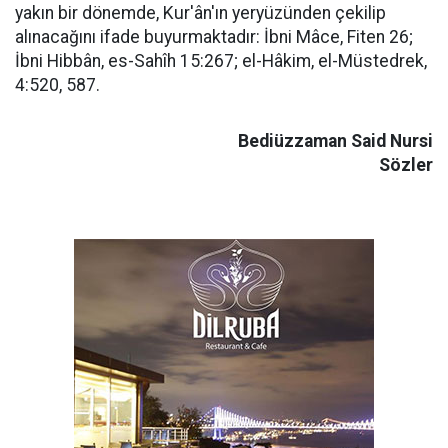
yakın bir dönemde, Kur'ân'ın yeryüzünden çekilip
alınacağını ifade buyurmaktadır: İbni Mâce, Fiten 26;
İbni Hibbân, es-Sahîh 15:267; el-Hâkim, el-Müstedrek,
4:520, 587.
Bediüzzaman Said Nursi
Sözler