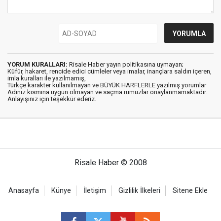
YORUM KURALLARI:
Risale Haber yayın politikasına uymayan;
Küfür, hakaret, rencide edici cümleler veya imalar, inançlara saldırı içeren,
imla kuralları ile yazılmamış,
Türkçe karakter kullanılmayan ve BÜYÜK HARFLERLE yazılmış yorumlar
Adınız kısmına uygun olmayan ve saçma rumuzlar onaylanmamaktadır.
Anlayışınız için teşekkür ederiz.
Risale Haber © 2008
Anasayfa
Künye
İletişim
Gizlilik İlkeleri
Sitene Ekle