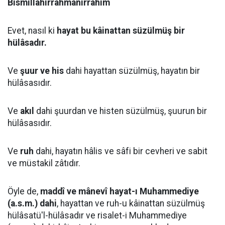
Bismillahirrahmanirrahim
Evet, nasıl ki
hayat bu kâinattan süzülmüş bir
hülâsadır.
Ve
şuur ve his
dahi hayattan süzülmüş, hayatın bir
hülâsasıdır.
Ve
akıl
dahi şuurdan ve histen süzülmüş, şuurun bir
hülâsasıdır.
Ve
ruh
dahi, hayatın hâlis ve sâfi bir cevheri ve sabit
ve müstakil zâtıdır.
Öyle de,
maddî ve mânevî hayat-ı Muhammediye
(a.s.m.) dahi
, hayattan ve ruh-u kâinattan süzülmüş
hülâsatü'l-hülâsadır ve risalet-i Muhammediye