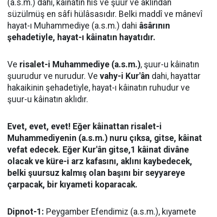
(a.s.m.) dahi, kâinatın his ve şuur ve aklından
süzülmüş en sâfi hülâsasıdır. Belki maddî ve mânevî
hayat-ı Muhammediye (a.s.m.) dahi
âsârının
şehadetiyle, hayat-ı kâinatın hayatıdır.
Ve
risalet-i Muhammediye (a.s.m.)
, şuur-u kâinatın
şuurudur ve nurudur. Ve
vahy-i Kur'ân
dahi, hayattar
hakaikinin şehadetiyle, hayat-ı kâinatın ruhudur ve
şuur-u kâinatın aklıdır.
Evet, evet, evet! Eğer kâinattan risalet-i
Muhammediyenin (a.s.m.) nuru çıksa, gitse, kâinat
vefat edecek. Eğer Kur'ân gitse,1 kâinat divâne
olacak ve küre-i arz kafasını, aklını kaybedecek,
belki şuursuz kalmış olan başını bir seyyareye
çarpacak, bir kıyameti koparacak.
Dipnot-1:
Peygamber Efendimiz (a.s.m.), kıyamete