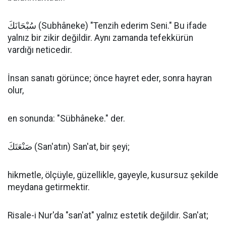
سُبْحَانَكَ (Subhâneke) "Tenzih ederim Seni." Bu ifade
yalnız bir zikir değildir. Aynı zamanda tefekkürün
vardığı neticedir.
İnsan sanatı görünce; önce hayret eder, sonra hayran
olur,
en sonunda: "Sübhâneke." der.
صَنْعَتَكَ (San'atın) San'at, bir şeyi;
hikmetle, ölçüyle, güzellikle, gayeyle, kusursuz şekilde
meydana getirmektir.
Risale-i Nur'da "san'at" yalnız estetik değildir. San'at;