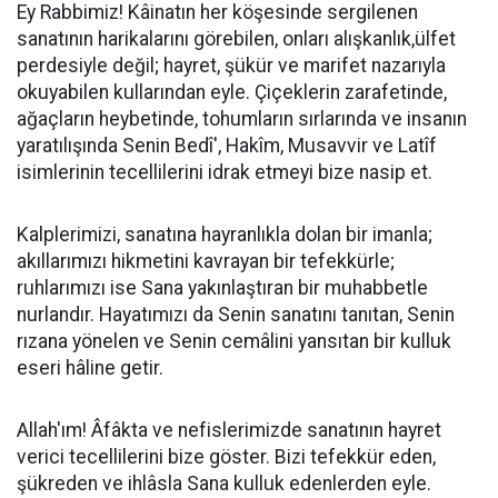
Ey Rabbimiz! Kâinatın her köşesinde sergilenen
sanatının harikalarını görebilen, onları alışkanlık,ülfet
perdesiyle değil; hayret, şükür ve marifet nazarıyla
okuyabilen kullarından eyle. Çiçeklerin zarafetinde,
ağaçların heybetinde, tohumların sırlarında ve insanın
yaratılışında Senin Bedî', Hakîm, Musavvir ve Latîf
isimlerinin tecellilerini idrak etmeyi bize nasip et.
Kalplerimizi, sanatına hayranlıkla dolan bir imanla;
akıllarımızı hikmetini kavrayan bir tefekkürle;
ruhlarımızı ise Sana yakınlaştıran bir muhabbetle
nurlandır. Hayatımızı da Senin sanatını tanıtan, Senin
rızana yönelen ve Senin cemâlini yansıtan bir kulluk
eseri hâline getir.
Allah'ım! Âfâkta ve nefislerimizde sanatının hayret
verici tecellilerini bize göster. Bizi tefekkür eden,
şükreden ve ihlâsla Sana kulluk edenlerden eyle.