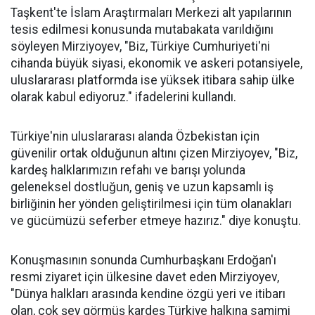
Taşkent'te İslam Araştırmaları Merkezi alt yapılarının
tesis edilmesi konusunda mutabakata varıldığını
söyleyen Mirziyoyev, "Biz, Türkiye Cumhuriyeti'ni
cihanda büyük siyasi, ekonomik ve askeri potansiyele,
uluslararası platformda ise yüksek itibara sahip ülke
olarak kabul ediyoruz." ifadelerini kullandı.
Türkiye'nin uluslararası alanda Özbekistan için
güvenilir ortak olduğunun altını çizen Mirziyoyev, "Biz,
kardeş halklarımızın refahı ve barışı yolunda
geleneksel dostluğun, geniş ve uzun kapsamlı iş
birliğinin her yönden geliştirilmesi için tüm olanakları
ve gücümüzü seferber etmeye hazırız." diye konuştu.
Konuşmasının sonunda Cumhurbaşkanı Erdoğan'ı
resmi ziyaret için ülkesine davet eden Mirziyoyev,
"Dünya halkları arasında kendine özgü yeri ve itibarı
olan, çok şey görmüş kardeş Türkiye halkına samimi