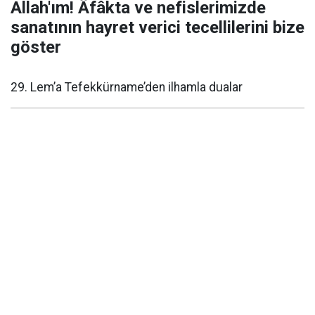
Allah'ım! Âfâkta ve nefislerimizde
sanatının hayret verici tecellilerini bize
göster
29. Lem’a Tefekkürname’den ilhamla dualar