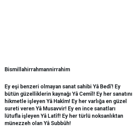
Bismillahirrahmannirrahim
Ey eşi benzeri olmayan sanat sahibi Yâ Bedî'! Ey
bütün güzelliklerin kaynağı Yâ Cemîl! Ey her sanatını
hikmetle işleyen Yâ Hakîm! Ey her varlığa en güzel
sureti veren Yâ Musavvir! Ey en ince sanatları
lütufla işleyen Yâ Latîf! Ey her türlü noksanlıktan
münezzeh olan Yâ Subbûh!