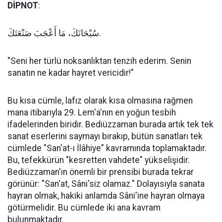
DİPNOT
:
سُبْحَانَكَ، مَا أَعْجَبَ صَنْعَتَكَ.
"Seni her türlü noksanlıktan tenzih ederim. Senin
sanatın ne kadar hayret vericidir!"
Bu kısa cümle, lafız olarak kısa olmasına rağmen
mana itibarıyla 29. Lem'a'nın en yoğun tesbih
ifadelerinden biridir. Bediüzzaman burada artık tek tek
sanat eserlerini saymayı bırakıp, bütün sanatları tek
cümlede "San'at-ı İlâhiye" kavramında toplamaktadır.
Bu, tefekkürün "kesretten vahdete" yükselişidir.
Bediüzzaman'ın önemli bir prensibi burada tekrar
görünür: "San'at, Sâni'siz olamaz." Dolayısıyla sanata
hayran olmak, hakiki anlamda Sâni'ine hayran olmaya
götürmelidir. Bu cümlede iki ana kavram
bulunmaktadır.