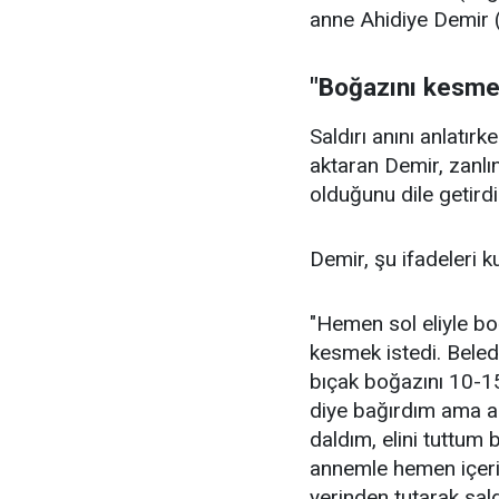
anne Ahidiye Demir (
"Boğazını kesmek
Saldırı anını anlatırk
aktaran Demir, zanlı
olduğunu dile getirdi
Demir, şu ifadeleri ku
"Hemen sol eliyle bo
kesmek istedi. Beled
bıçak boğazını 10-15
diye bağırdım ama a
daldım, elini tuttum
annemle hemen içeri
yerinden tutarak sal