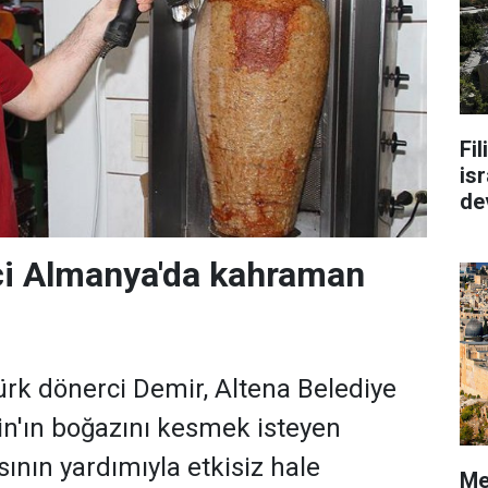
Fi
isr
de
ci Almanya'da kahraman
rk dönerci Demir, Altena Belediye
in'ın boğazını kesmek isteyen
ının yardımıyla etkisiz hale
Me