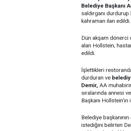
Belediye Başkanı A
saldırganı durdurup 
kahraman ilan edildi.
Dün akşam dönerci d
alan Hollstein, hast
edildi.
İşlettikleri restoran
durduran ve
belediy
Demir,
AA muhabirin
sıralarında annesi v
Başkanı Hollstein'ın i
Belediye başkanının 
istediğini belirten D