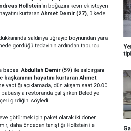
ndreas Hollstein
'ın boğazını kesmek isteyen
hayatını kurtaran
Ahmet Demir (27)
, ülkede
ükkanında saldırıya uğrayıp boynundan yara
anede gördüğü tedavinin ardından taburcu
Ye
tip
da babası
Abdullah Demir
(59) ile saldırganı
e başkanının hayatını kurtaran Ahmet
e yaptığı açıklamada, dün akşam saat 20.00
e babasıyla restoranda çalışırken Belediye
çeri girdiğini söyledi.
eve götürmek için paket olarak iki döner
emir, daha önceden tanıştığı Hollstein ile
Ga