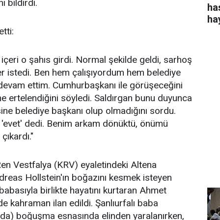
 bildirdi.
ha
ha
tti:
içeri o şahıs girdi. Normal şekilde geldi, sarhoş
öner istedi. Ben hem çalışıyordum hem belediye
devam ettim. Cumhurbaşkanı ile görüşeceğini
he ertelendiğini söyledi. Saldırgan bunu duyunca
ine belediye başkanı olup olmadığını sordu.
e 'evet' dedi. Benim arkam dönüktü, önümü
ıkardı."
en Vestfalya (KRV) eyaletindeki Altena
dreas Hollstein'ın boğazını kesmek isteyen
babasıyla birlikte hayatını kurtaran Ahmet
e kahraman ilan edildi. Şanlıurfalı baba
da) boğuşma esnasında elinden yaralanırken,