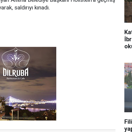
rak, saldırıyı kınadı.
Ka
İb
ok
Fil
yap