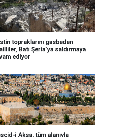
listin topraklarını gasbeden
ailliler, Batı Şeria’ya saldırmaya
vam ediyor
scid-i Aksa, tüm alanıyla