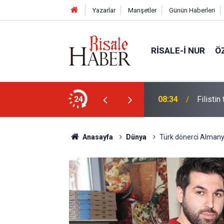
Yazarlar
Manşetler
Günün Haberleri
RISALE-I NUR
Ö
uru' izlenecek
24
08:34
Filistin
Anasayfa
Dünya
Türk dönerci Almany