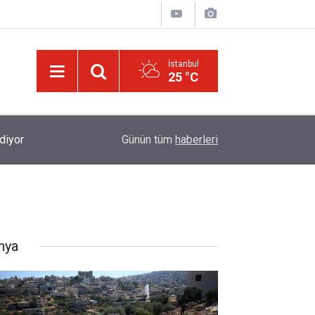
İstanbul
25 °C
ediyor
08:18
Allah'ım, kalplerimizi, yaratılışın hikmetini anlay
Günün tüm
haberleri
nya