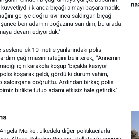
na
 kuvvetliydi ilk anda bıçağı almayı başaramadık.
ını geriye doğru kıvırınca saldırgan bıçağı
düşünce ben adamın boğazına sarıldım, bu arada
aya devam ediyorduk."
 seslenerek 10 metre yanlarındaki polis
ardım çağırmasını isteğini belirterek,, "Annemin
madığı için karakola koşup 'bıçakla kesiyor'
n polis koşarak geldi, gördü ki durum vahim,
ıp saldırgana doğrulttu. Ardından birkaç polis
imiz birlikte tutup adamı etkisiz hale getirdik."
ma
gela Merkel, ülkedeki diğer politikacılarla
ğrayan Altena Belediye Başkanı Hollstein'a geçmiş