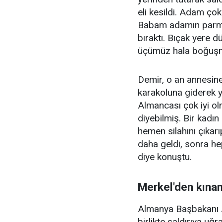
eli kesildi. Adam çok
Babam adamın parmağ
bıraktı. Bıçak yere 
üçümüz hala boğuşm
Demir, o an annesine
karakoluna giderek y
Almancası çok iyi ol
diyebilmiş. Bir kadı
hemen silahını çıkar
daha geldi, sonra hep
diye konuştu.
Merkel'den kına
Almanya Başbakanı An
birlikte saldırıya u