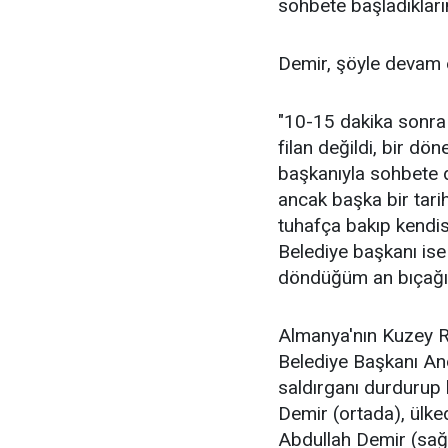
sohbete başladıklarını
Demir, şöyle devam e
"10-15 dakika sonra 
filan değildi, bir d
başkanıyla sohbete 
ancak başka bir tari
tuhafça bakıp kendis
Belediye başkanı is
döndüğüm an bıçağı ç
Almanya'nın Kuzey R
Belediye Başkanı An
saldırganı durdurup 
Demir (ortada), ülked
Abdullah Demir (sağ