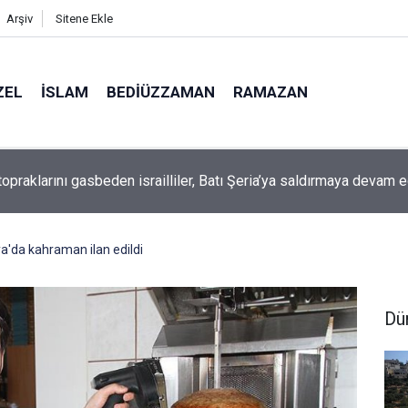
Arşiv
Sitene Ekle
ZEL
İSLAM
BEDIÜZZAMAN
RAMAZAN
 topraklarını gasbeden israilliler, Batı Şeria’ya saldırmaya devam 
a'da kahraman ilan edildi
Dü