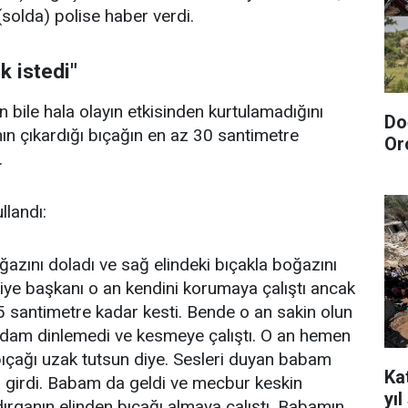
solda) polise haber verdi.
 istedi"
en bile hala olayın etkisinden kurtulamadığını
Do
nın çıkardığı bıçağın en az 30 santimetre
Or
.
llandı:
ğazını doladı ve sağ elindeki bıçakla boğazını
iye başkanı o an kendini korumaya çalıştı ancak
 santimetre kadar kesti. Bende o an sakin olun
dam dinlemedi ve kesmeye çalıştı. O an hemen
 bıçağı uzak tutsun diye. Sesleri duyan babam
Kat
 girdi. Babam da geldi ve mecbur keskin
yı
dırganın elinden bıçağı almaya çalıştı. Babamın