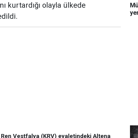
nı kurtardığı olayla ülkede
Mü
yer
dildi.
Ren Vestfalya (KRV) eyaletindeki Altena