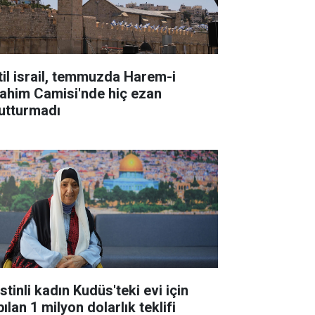
til israil, temmuzda Harem-i
rahim Camisi'nde hiç ezan
utturmadı
istinli kadın Kudüs'teki evi için
ılan 1 milyon dolarlık teklifi