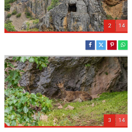
2
14
3
14