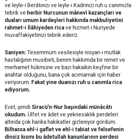
ve leyle-i Berâtınızı ve leyle-i Kadrinizi ruh u canımızla
tebrik ve
herbir Nurcunun mânevî kazançları ve
duaları umum kardeşleri hakkında makbuliyetini
rahmet-i İlâhiyeden rica
ve hizmet-i Nuriyede
muvaffakiyetinizi tebrik ederiz.
Saniyen:
Tesemmüm vesilesiyle nisyan-ı mutlak
hastalığının musibeti, benim hakkımda bir nimet ve
merhamet hükmüne ve bazı hakaikin keşfine bir
anahtar olduğunu, bana çok acımamak için haber
veriyorum.
Fakat yine duanızı ruh u canımla rica
ediyorum.
Evet, şimdi
Siracü'n-Nur başındaki münâcâtı
okudum.
Ülfet ve âdet ve yeknesaklık perdeleri
altında çok harika hakikatler gizleniyor gördüm.
Bilhassa ehl-i gaflet ve ehl-i tabiat ve felsefenin
dinsiz kısmı bu âdetullah kanunlarının perdesi