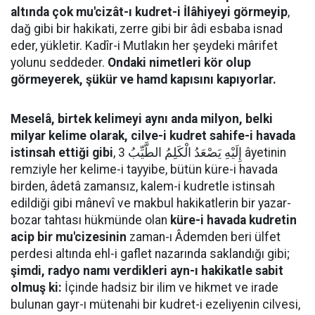
altında çok mu'cizât-ı kudret-i İlâhiyeyi görmeyip
,
dağ gibi bir hakikati, zerre gibi bir âdi esbaba isnad
eder, yükletir. Kadîr-i Mutlakın her şeydeki mârifet
yolunu seddeder.
Ondaki nimetleri kör olup
görmeyerek, şükür ve hamd kapısını kapıyorlar.
Meselâ, birtek kelimeyi aynı anda milyon, belki
milyar kelime olarak, cilve-i kudret sahife-i havada
istinsah ettiği gibi
, إِلَيْهِ يَصْعَدُ الْكَلِمُ الطَّيِّبُ 3 âyetinin
remziyle her kelime-i tayyibe, bütün küre-i havada
birden, âdetâ zamansız, kalem-i kudretle istinsah
edildiği gibi mânevî ve makbul hakikatlerin bir yazar-
bozar tahtası hükmünde olan
küre-i havada kudretin
acip bir mu'cizesinin
zaman-ı Âdemden beri ülfet
perdesi altında ehl-i gaflet nazarında saklandığı gibi;
şimdi, radyo namı verdikleri ayn-ı hakikatle sabit
olmuş ki:
İçinde hadsiz bir ilim ve hikmet ve irade
bulunan gayr-ı mütenahi bir kudret-i ezeliyenin cilvesi,