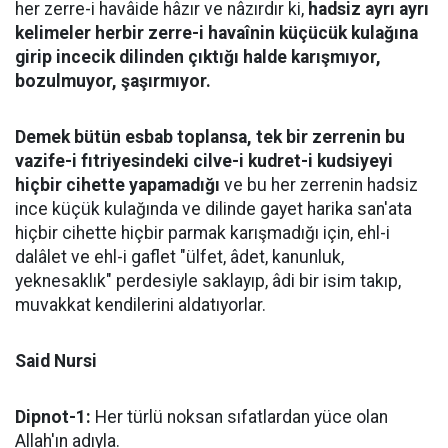
her zerre-i havâide hâzır ve nâzırdır ki,
hadsiz ayrı ayrı
kelimeler herbir zerre-i havaînin küçücük kulağına
girip incecik dilinden çıktığı halde karışmıyor,
bozulmuyor, şaşırmıyor.
Demek bütün esbab toplansa, tek bir zerrenin bu
vazife-i fıtriyesindeki cilve-i kudret-i kudsiyeyi
hiçbir cihette yapamadığı
ve bu her zerrenin hadsiz
ince küçük kulağında ve dilinde gayet harika san'ata
hiçbir cihette hiçbir parmak karışmadığı için, ehl-i
dalâlet ve ehl-i gaflet "ülfet, âdet, kanunluk,
yeknesaklık" perdesiyle saklayıp, âdi bir isim takıp,
muvakkat kendilerini aldatıyorlar.
Said Nursi
Dipnot-1:
Her türlü noksan sıfatlardan yüce olan
Allah'ın adıyla.