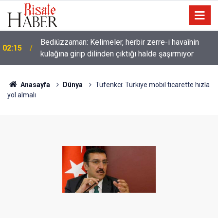
Müslümanlardan dilinizi çekin, onlardan biri
01:45
öldüğünde de
Anasayfa
Dünya
Tüfenkci: Türkiye mobil ticarette hızla
yol almalı