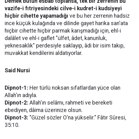
Demek bütün esbab toplansa, tek bir zerrenin bu
vazife-i fıtriyesindeki cilve-i kudret-i kudsiyeyi
hiçbir cihette yapamadığı
ve bu her zerrenin hadsiz
ince küçük kulağında ve dilinde gayet harika san'ata
hiçbir cihette hiçbir parmak karışmadığı için, ehl-i
dalâlet ve ehl-i gaflet "ülfet, âdet, kanunluk,
yeknesaklık" perdesiyle saklayıp, âdi bir isim takıp,
muvakkat kendilerini aldatıyorlar.
Said Nursi
Dipnot-1:
Her türlü noksan sıfatlardan yüce olan
Allah'ın adıyla.
Dipnot-2:
Allah'ın selâmı, rahmeti ve bereketi
ebediyen, dâima üzerinize olsun.
Dipnot-3:
"Güzel sözler O'na yükselir." Fâtır Sûresi,
35:10.