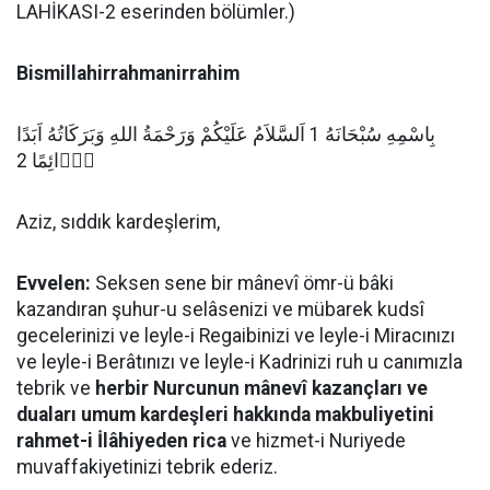
LAHİKASI-2 eserinden bölümler.)
Bismillahirrahmanirrahim
بِاسْمِهِ سُبْحَانَهُ 1 اَلسَّلاَمُ عَلَيْكُمْ وَرَحْمَةُ اللهِ وَبَرَكَاتُهُ اَبَدًا
دَۤائِمًا 2
Aziz, sıddık kardeşlerim,
Evvelen:
Seksen sene bir mânevî ömr-ü bâki
kazandıran şuhur-u selâsenizi ve mübarek kudsî
gecelerinizi ve leyle-i Regaibinizi ve leyle-i Miracınızı
ve leyle-i Berâtınızı ve leyle-i Kadrinizi ruh u canımızla
tebrik ve
herbir Nurcunun mânevî kazançları ve
duaları umum kardeşleri hakkında makbuliyetini
rahmet-i İlâhiyeden rica
ve hizmet-i Nuriyede
muvaffakiyetinizi tebrik ederiz.