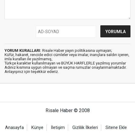
YORUM KURALLARI:
Risale Haber yayın politikasına uymayan;
Küfür, hakaret, rencide edici cümleler veya imalar, inançlara saldırı içeren,
imla kuralları ile yazılmamış,
Türkçe karakter kullanılmayan ve BÜYÜK HARFLERLE yazılmış yorumlar
Adınız kısmına uygun olmayan ve saçma rumuzlar onaylanmamaktadır.
Anlayışınız için teşekkür ederiz.
Risale Haber © 2008
Anasayfa
Künye
İletişim
Gizlilik İlkeleri
Sitene Ekle