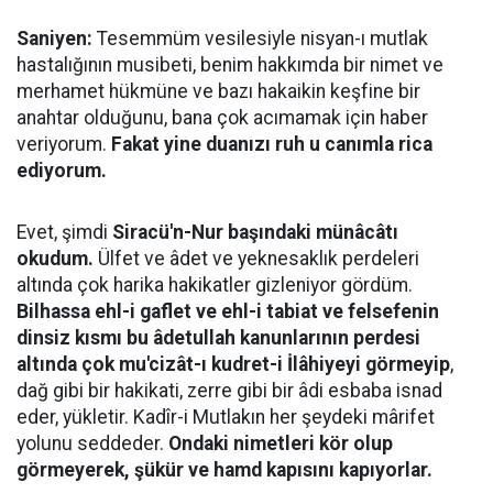
Saniyen:
Tesemmüm vesilesiyle nisyan-ı mutlak
hastalığının musibeti, benim hakkımda bir nimet ve
merhamet hükmüne ve bazı hakaikin keşfine bir
anahtar olduğunu, bana çok acımamak için haber
veriyorum.
Fakat yine duanızı ruh u canımla rica
ediyorum.
Evet, şimdi
Siracü'n-Nur başındaki münâcâtı
okudum.
Ülfet ve âdet ve yeknesaklık perdeleri
altında çok harika hakikatler gizleniyor gördüm.
Bilhassa ehl-i gaflet ve ehl-i tabiat ve felsefenin
dinsiz kısmı bu âdetullah kanunlarının perdesi
altında çok mu'cizât-ı kudret-i İlâhiyeyi görmeyip
,
dağ gibi bir hakikati, zerre gibi bir âdi esbaba isnad
eder, yükletir. Kadîr-i Mutlakın her şeydeki mârifet
yolunu seddeder.
Ondaki nimetleri kör olup
görmeyerek, şükür ve hamd kapısını kapıyorlar.