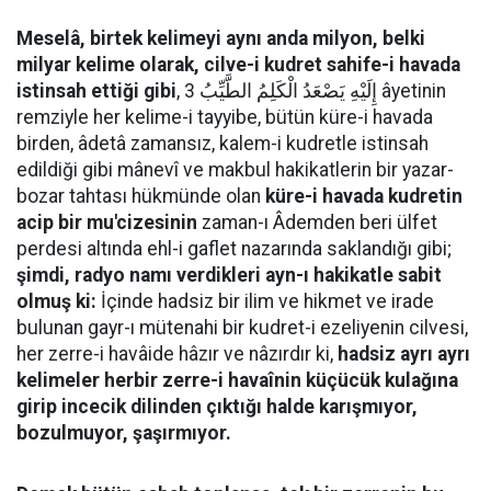
Meselâ, birtek kelimeyi aynı anda milyon, belki
milyar kelime olarak, cilve-i kudret sahife-i havada
istinsah ettiği gibi
, إِلَيْهِ يَصْعَدُ الْكَلِمُ الطَّيِّبُ 3 âyetinin
remziyle her kelime-i tayyibe, bütün küre-i havada
birden, âdetâ zamansız, kalem-i kudretle istinsah
edildiği gibi mânevî ve makbul hakikatlerin bir yazar-
bozar tahtası hükmünde olan
küre-i havada kudretin
acip bir mu'cizesinin
zaman-ı Âdemden beri ülfet
perdesi altında ehl-i gaflet nazarında saklandığı gibi;
şimdi, radyo namı verdikleri ayn-ı hakikatle sabit
olmuş ki:
İçinde hadsiz bir ilim ve hikmet ve irade
bulunan gayr-ı mütenahi bir kudret-i ezeliyenin cilvesi,
her zerre-i havâide hâzır ve nâzırdır ki,
hadsiz ayrı ayrı
kelimeler herbir zerre-i havaînin küçücük kulağına
girip incecik dilinden çıktığı halde karışmıyor,
bozulmuyor, şaşırmıyor.