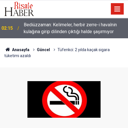
Müslümanlardan dilinizi çekin, onlardan biri
01:45
öldüğünde de
Anasayfa
Güncel
Tüfenkci: 2 yılda kaçak sigara
tüketimi azaldı