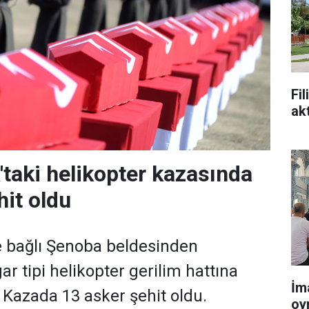
Fi
ak
'taki helikopter kazasında
hit oldu
e bağlı Şenoba beldesinden
r tipi helikopter gerilim hattına
İm
. Kazada 13 asker şehit oldu.
oy