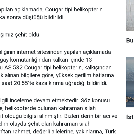
apılan açıklamada, Cougar tipi helikopterin
a sonra düştüğü bildirildi.
şımız şehit oldu
Bu
ğının internet sitesinden yapılan açıklamada
gay komutanlığından kalkan içinde 13
 AS 532 Cougar tipi helikopterin, kalkışından
lk alınan bilgilere göre, yüksek gerilim hatlarına
aat 20.55'te kaza kırıma uğradığı bildirildi.
ilgili inceleme devam etmektedir. Söz konusu
e, helikopterde bulunan kahraman silah
 olduğu bilgisi alınmıştır. Bizleri derin bir acı ve
İs
lim olayda şehit olan kahraman silah
'tan rahmet, değerli ailelerine, yakınlarına, Türk