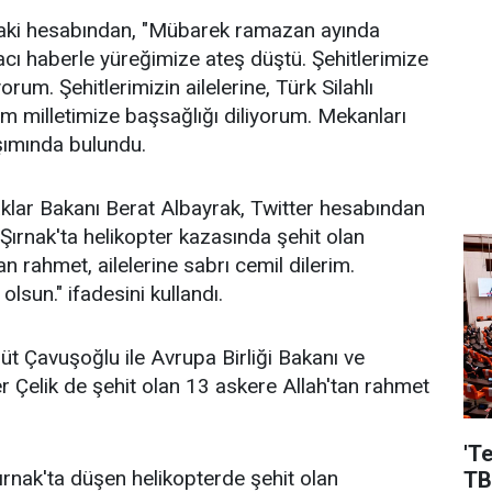
daki hesabından, "Mübarek ramazan ayında
 acı haberle yüreğimize ateş düştü. Şehitlerimize
orum. Şehitlerimizin ailelerine, Türk Silahlı
üm milletimize başsağlığı diliyorum. Mekanları
şımında bulundu.
aklar Bakanı Berat Albayrak, Twitter hesabından
"Şırnak'ta helikopter kazasında şehit olan
an rahmet, ailelerine sabrı cemil dilerim.
olsun." ifadesini kullandı.
lüt Çavuşoğlu ile Avrupa Birliği Bakanı ve
Çelik de şehit olan 13 askere Allah'tan rahmet
'T
rnak'ta düşen helikopterde şehit olan
TB