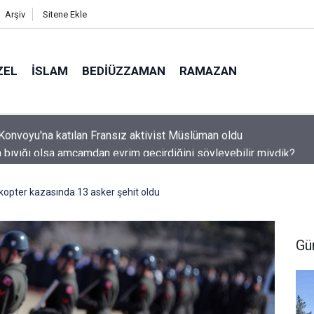
Arşiv
Sitene Ekle
ZEL
İSLAM
BEDIÜZZAMAN
RAMAZAN
 bıyığı olsa amcamdan evrim geçirdiğini söyleyebilir miydik?
ikopter kazasında 13 asker şehit oldu
Gü