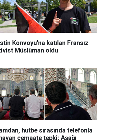
listin Konvoyu'na katılan Fransız
tivist Müslüman oldu
amdan, hutbe sırasında telefonla
nayan cemaate tepki: Aşağı