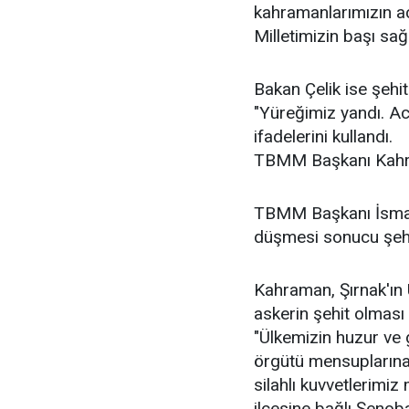
kahramanlarımızın ac
Milletimizin başı sağ
Bakan Çelik ise şehit
"Yüreğimiz yandı. Ac
ifadelerini kullandı.
TBMM Başkanı Kahr
TBMM Başkanı İsmail
düşmesi sonucu şehit 
Kahraman, Şırnak'ın 
askerin şehit olması
"Ülkemizin huzur ve 
örgütü mensuplarına k
silahlı kuvvetlerimi
ilçesine bağlı Şenoba