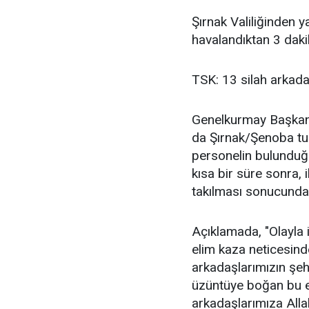
Şırnak Valiliğinden y
havalandıktan 3 dakik
TSK: 13 silah arkada
Genelkurmay Başkanlı
da Şırnak/Şenoba tu
personelin bulunduğu
kısa bir süre sonra, i
takılması sonucunda s
Açıklamada, "Olayla 
elim kaza neticesind
arkadaşlarımızın şehit
üzüntüye boğan bu e
arkadaşlarımıza Allah