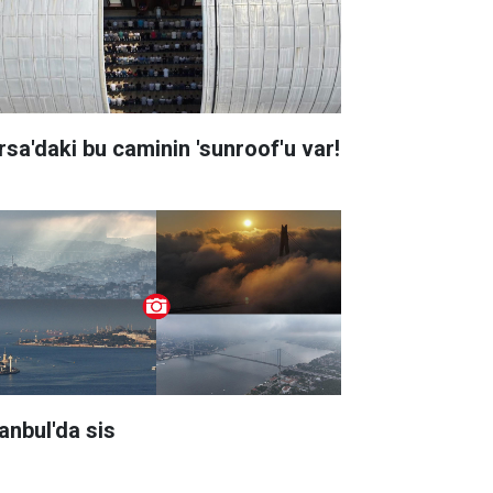
rsa'daki bu caminin 'sunroof'u var!
tanbul'da sis