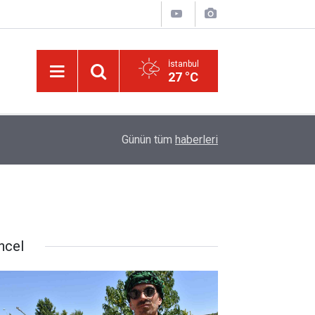
İstanbul
27 °C
16:05
Güneş Tutulması 12 Ağustos'ta: Türkiye'den gör
Günün tüm
haberleri
ncel