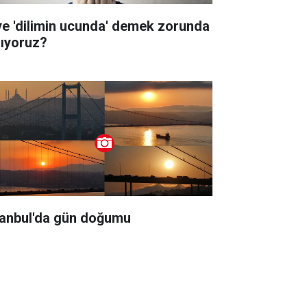
ye 'dilimin ucunda' demek zorunda
lıyoruz?
tanbul'da gün doğumu