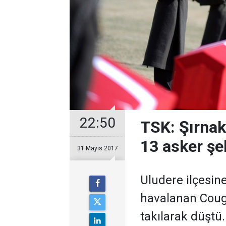
22:50
TSK: Şırnak
13 asker şe
31 Mayıs 2017
Uludere ilçesin
havalanan Couga
takılarak düştü