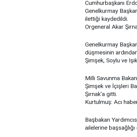
Cumhurbaşkanı Erdoğa
Genelkurmay Başkanı 
ilettiği kaydedildi.
Orgeneral Akar Şırnak
Genelkurmay Başkanı 
düşmesinin ardından
Şimşek, Soylu ve Işık 
Milli Savunma Bakan
Şimşek ve İçişleri B
Şırnak'a gitti.
Kurtulmuş: Acı habe
Başbakan Yardımcısı
ailelerine başsağlığı 