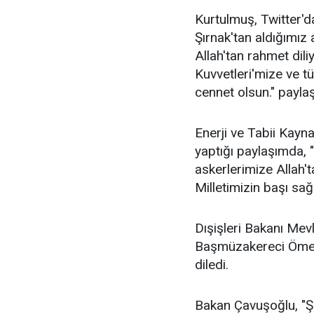
Kurtulmuş, Twitter'
Şırnak'tan aldığımız
Allah'tan rahmet diliy
Kuvvetleri'mize ve t
cennet olsun." payla
Enerji ve Tabii Kayn
yaptığı paylaşımda, 
askerlerimize Allah't
Milletimizin başı sağ 
Dışişleri Bakanı Mev
Başmüzakereci Ömer 
diledi.
Bakan Çavuşoğlu, "Şı