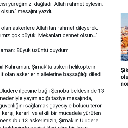
ısı yüreğimizi dağladı. Allah rahmet eylesin,
 olsun." mesajını yazdı.
 olan askerlere Allah'tan rahmet dileyerek,
ımız çok büyük. Mekanları cennet olsun..."
aman: Büyük üzüntü duydum
 Kahraman, Şırnak'ta askeri helikopterin
Şi
olan askerlerin ailelerine başsağlığı diledi.
ol
no
Uludere ilçesine bağlı Şenoba beldesinde 13
 nedeniyle yayımladığı taziye mesajında,
güvenliğini sağlamak gayesiyle bölücü terör
arşı, kararlı ve etkili bir mücadele yürüten
z mensubu 13 askerimizin, Şırnak'ın Uludere
 beldesinde geçirdikleri elim bir kaza