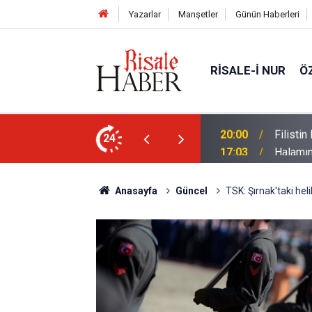
Yazarlar
Manşetler
Günün Haberleri
RISALE-I NUR
Ö
sız aktivist Müslüman oldu
24
17:03
Halamın
Anasayfa
Güncel
TSK: Şırnak'taki hel