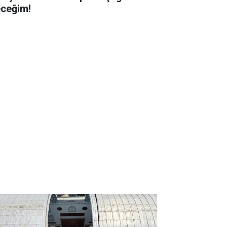
eceğim!