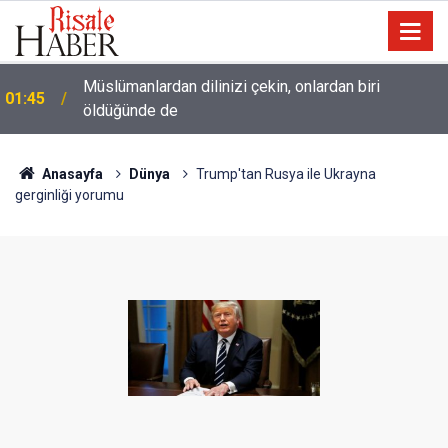
Müslümanlardan dilinizi çekin, onlardan biri
01:45
öldüğünde de
Lût kavmine âid o alt-üst olan şehirleri de kaldırıp
01:15
yere çaldı
Anasayfa
Dünya
Trump'tan Rusya ile Ukrayna
gerginliği yorumu