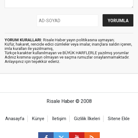
YORUM KURALLARI:
Risale Haber yayın politikasına uymayan;
Küfür, hakaret, rencide edici cümleler veya imalar, inançlara saldırı içeren,
imla kuralları ile yazılmamış,
Türkçe karakter kullanılmayan ve BÜYÜK HARFLERLE yazılmış yorumlar
Adınız kısmına uygun olmayan ve saçma rumuzlar onaylanmamaktadır.
Anlayışınız için teşekkür ederiz.
Risale Haber © 2008
Anasayfa
Künye
İletişim
Gizlilik İlkeleri
Sitene Ekle