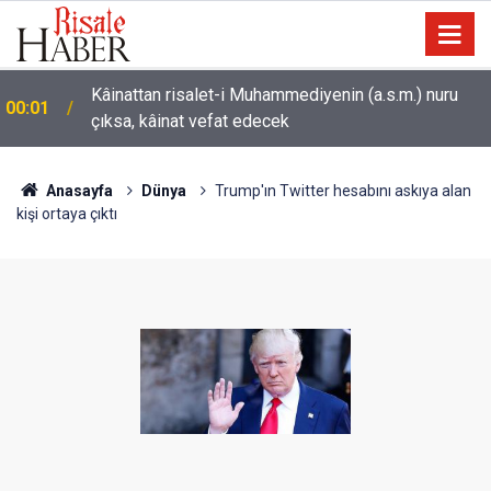
Sarıkamış ormanları rengarenk kelebeklere ev
22:35
sahipliği yapıyor
Anasayfa
Dünya
Trump'ın Twitter hesabını askıya alan
kişi ortaya çıktı