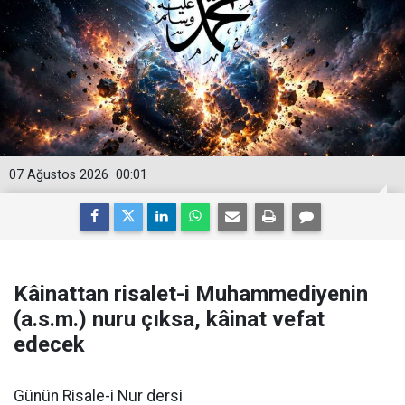
07 Ağustos 2026
00:01
Kâinattan risalet-i Muhammediyenin
(a.s.m.) nuru çıksa, kâinat vefat
edecek
Günün Risale-i Nur dersi