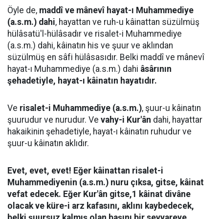
Öyle de,
maddî ve mânevî hayat-ı Muhammediye
(a.s.m.) dahi
, hayattan ve ruh-u kâinattan süzülmüş
hülâsatü'l-hülâsadır ve risalet-i Muhammediye
(a.s.m.) dahi, kâinatın his ve şuur ve aklından
süzülmüş en sâfi hülâsasıdır. Belki maddî ve mânevî
hayat-ı Muhammediye (a.s.m.) dahi
âsârının
şehadetiyle, hayat-ı kâinatın hayatıdır.
Ve
risalet-i Muhammediye (a.s.m.)
, şuur-u kâinatın
şuurudur ve nurudur. Ve
vahy-i Kur'ân
dahi, hayattar
hakaikinin şehadetiyle, hayat-ı kâinatın ruhudur ve
şuur-u kâinatın aklıdır.
Evet, evet, evet! Eğer kâinattan risalet-i
Muhammediyenin (a.s.m.) nuru çıksa, gitse, kâinat
vefat edecek. Eğer Kur'ân gitse,1 kâinat divâne
olacak ve küre-i arz kafasını, aklını kaybedecek,
belki şuursuz kalmış olan başını bir seyyareye