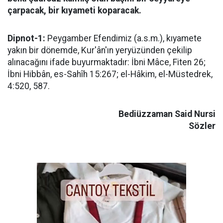
çarpacak, bir kıyameti koparacak.
Dipnot-1:
Peygamber Efendimiz (a.s.m.), kıyamete
yakın bir dönemde, Kur'ân'ın yeryüzünden çekilip
alınacağını ifade buyurmaktadır: İbni Mâce, Fiten 26;
İbni Hibbân, es-Sahîh 15:267; el-Hâkim, el-Müstedrek,
4:520, 587.
Bediüzzaman Said Nursi
Sözler