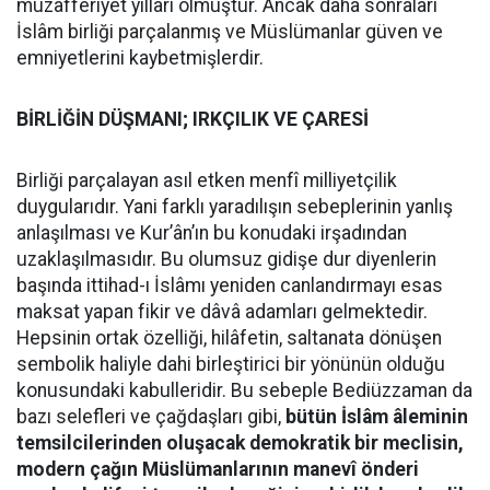
muzafferiyet yılları olmuştur. Ancak daha sonraları
İslâm birliği parçalanmış ve Müslümanlar güven ve
emniyetlerini kaybetmişlerdir.
BİRLİĞİN DÜŞMANI; IRKÇILIK VE ÇARESİ
Birliği parçalayan asıl etken menfî milliyetçilik
duygularıdır. Yani farklı yaradılışın sebeplerinin yanlış
anlaşılması ve Kur’ân’ın bu konudaki irşadından
uzaklaşılmasıdır. Bu olumsuz gidişe dur diyenlerin
başında ittihad-ı İslâmı yeniden canlandırmayı esas
maksat yapan fikir ve dâvâ adamları gelmektedir.
Hepsinin ortak özelliği, hilâfetin, saltanata dönüşen
sembolik haliyle dahi birleştirici bir yönünün olduğu
konusundaki kabulleridir. Bu sebeple Bediüzzaman da
bazı selefleri ve çağdaşları gibi,
bütün İslâm âleminin
temsilcilerinden oluşacak demokratik bir meclisin,
modern çağın Müslümanlarının manevî önderi