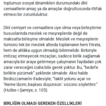
toplumun sosyal dinamikleri durumundaki dînî
cemaatlerin amaç ya da amaçlar doğrultusunda ittifak
etmesi bir zorunluluktur.
Dînî cemiyet ve cemaatlere üye olma veya birleştirme
hususlarında meslek ve meşreplerde değil de
maksatta birleşme olmalıdır. Meslek ve meşreplerin
tümünü tek bir meslek altında toplamanın hem fıtrata,
hem de ahlâka uygun olmadığı bilinmelidir. Birbiriyle
imtizaç etmeyecek mizaçları, sadece birlik sağlamak
amacıyla bir araya getirmeye çalışmanın faydadan çok
zarar vereceğini izaha bile gerek yoktur. Bu, “hedefe
birlikte yürümek” şeklinde olmalıdır. Aksi halde
Bediüzzaman’ın ifadesiyle; “taklit yolunu açar ve
‘Neme lâzım, başkası düşünsün.’ sözünü söylettirir.”
(Hutbe-i Şamiye, s. 105).
BİRLİĞİN OLMASI GEREKEN ÖZELLİKLERİ