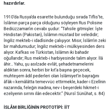
hazırdırlar.
1910’da Rusya’da esarette bulunduğu sırada Tiflis’te,
İslâmın parça parça olduğunu söyleyen Rus Polisine
Bediüzzaman’ın cevabı şudur: “Tahsile gitmişler. İşte
Hindistan (Pakistan), İslâmın müstaid bir veledidir;
İngiliz mekteb-i idadîsinde çalışıyor. Mısır, İslâm’ın zeki
bir mahdumudur; İngiliz mekteb-i mülkiyesinden ders
alıyor. Kafkas ve Türkistan, İslâmın iki bahadır
oğullarıdır; Rus mekteb-i harbiyesinde talim alıyor. İlâ
âhir… Yahu, şu asılzade evlât, şehadetnamelerini
aldıktan sonra, herbiri bir kıt’a başına geçecek,
muhteşem âdil pederleri olan İslâmiyet’in bayrağını
âfâk-ı kemâlâtta temevvüc ettirmekle, kader-i Ezelînin
nazarında, feleğin inadına, nev-i beşerdeki hikmet-i
ezeliyenin sırrını ilân edecektir.” (Nursî Sünûhat, s. 84)
İSLÂM BİRLİĞİNİN PROTOTİPİ: İİT