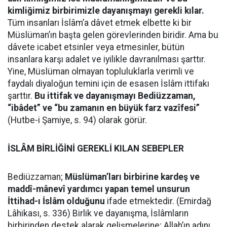
kimliğimiz birbirimizle dayanışmayı gerekli kılar.
Tüm insanları İslâm’a dâvet etmek elbette ki bir
Müslüman’ın başta gelen görevlerinden biridir. Ama bu
dâvete icabet etsinler veya etmesinler, bütün
insanlara karşı adalet ve iyilikle davranılması şarttır.
Yine, Müslüman olmayan topluluklarla verimli ve
faydalı diyaloğun temini için de esasen İslâm ittifakı
şarttır.
Bu ittifak ve dayanışmayı Bediüzzaman,
“ibâdet” ve “bu zamanın en büyük farz vazîfesi”
(Hutbe-i Şamiye, s. 94) olarak görür.
İSLÂM BİRLİĞİNİ GEREKLİ KILAN SEBEPLER
Bediüzzaman;
Müslüman’ları birbirine kardeş ve
maddî-mânevî yardımcı yapan temel unsurun
İttihad-ı İslâm olduğunu
ifade etmektedir. (Emirdağ
Lâhikası, s. 336) Birlik ve dayanışma, İslâmların
birbirinden destek alarak gelişmelerine; Allah’ın adını