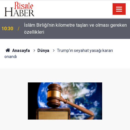
Ünlü futbolcu Dembele: Eşimin yüzünü
09:47
göstermemesi dini bir mesele!
Anasayfa
Dünya
Trump'ın seyahat yasağı kararı
onandı