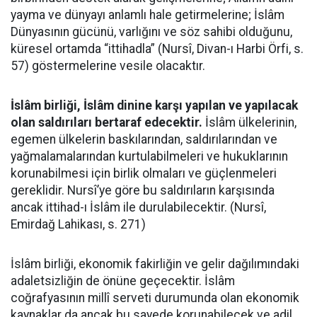
yayma ve dünyayı anlamlı hale getirmelerine; İslâm
Dünyasının gücünü, varlığını ve söz sahibi olduğunu,
küresel ortamda “ittihadla” (Nursî, Divan-ı Harbi Örfi, s.
57) göstermelerine vesile olacaktır.
İslâm birliği, İslâm dinine karşı yapılan ve yapılacak
olan saldırıları bertaraf edecektir.
İslâm ülkelerinin,
egemen ülkelerin baskılarından, saldırılarından ve
yağmalamalarından kurtulabilmeleri ve hukuklarının
korunabilmesi için birlik olmaları ve güçlenmeleri
gereklidir. Nursî’ye göre bu saldırıların karşısında
ancak ittihad-ı İslâm ile durulabilecektir. (Nursî,
Emirdağ Lahikası, s. 271)
İslâm birliği, ekonomik fakirliğin ve gelir dağılımındaki
adaletsizliğin de önüne geçecektir. İslâm
coğrafyasının millî serveti durumunda olan ekonomik
kaynaklar da ancak bu sayede korunabilecek ve adil