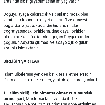
arasında işbirliği yapılmasına ihtiyaç vardır.
Doğuyu ayağa kaldıracak ve canlandıracak olan
vasıtalar ekonomi, milliyet gibi sun’î ve dünyevî
bağlardan ziyade, kudsî din hisleridir. İslâm
coğrafyasındaki birliklerin, dine dayalı birlikler
olmasını, Kur’ân’da isimleri geçen Peygamberlerin
çoğunun Asya’da çıkması ve sosyolojik olgular
zorunlu kılmaktadır.
BİRLİĞİN ŞARTLARI
İslâm ülkelerinin yeniden birlik tesis etmeleri için
lâzım olan ana malzemeler, yani birliğin harcı şunlardır:
1- İslâm birliği için olmazsa olmaz durumundaki
birinci şart
; Müslümanlar arasında ittifakın
sağlanması ve mevcut istibdatların sona erdirilmesi,