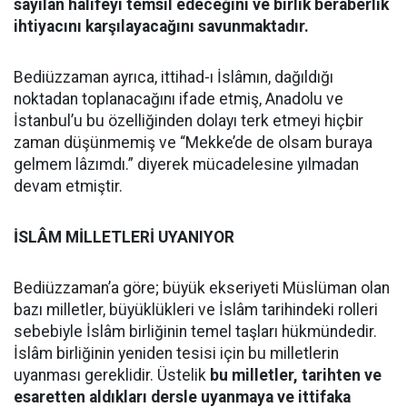
sayılan halifeyi temsil edeceğini ve birlik beraberlik
ihtiyacını karşılayacağını savunmaktadır.
Bediüzzaman ayrıca, ittihad-ı İslâmın, dağıldığı
noktadan toplanacağını ifade etmiş, Anadolu ve
İstanbul’u bu özelliğinden dolayı terk etmeyi hiçbir
zaman düşünmemiş ve “Mekke’de de olsam buraya
gelmem lâzımdı.” diyerek mücadelesine yılmadan
devam etmiştir.
İSLÂM MİLLETLERİ UYANIYOR
Bediüzzaman’a göre; büyük ekseriyeti Müslüman olan
bazı milletler, büyüklükleri ve İslâm tarihindeki rolleri
sebebiyle İslâm birliğinin temel taşları hükmündedir.
İslâm birliğinin yeniden tesisi için bu milletlerin
uyanması gereklidir. Üstelik
bu milletler, tarihten ve
esaretten aldıkları dersle uyanmaya ve ittifaka