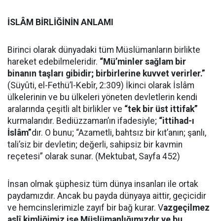
İSLÂM BİRLİĞİNİN ANLAMI
Birinci olarak dünyadaki tüm Müslümanların birlikte
hareket edebilmeleridir.
“Mü’minler sağlam bir
binanın taşları gibidir; birbirlerine kuvvet verirler.”
(Süyûti, el-Fethü’l-Kebîr, 2:309) İkinci olarak İslâm
ülkelerinin ve bu ülkeleri yöneten devletlerin kendi
aralarında çeşitli alt birlikler ve
“tek bir üst ittifak”
kurmalarıdır. Bediüzzaman’ın ifadesiyle;
“ittihad-ı
İslâm”
dır. O bunu; “Azametli, bahtsız bir kıt’anın; şanlı,
tali’siz bir devletin; değerli, sahipsiz bir kavmin
reçetesi” olarak sunar. (Mektubat, Sayfa 452)
İnsan olmak şüphesiz tüm dünya insanları ile ortak
paydamızdır. Ancak bu payda dünyaya aittir, geçicidir
ve hemcinslerimizle zayıf bir bağ kurar. V
azgeçilmez
aslî kimliğimiz ise Müslümanlığımızdır ve bu