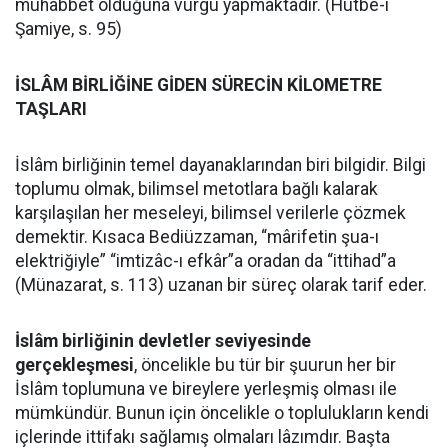
muhabbet olduğuna vurgu yapmaktadır. (Hutbe-i
Şamiye, s. 95)
İSLÂM BİRLİĞİNE GİDEN SÜRECİN KİLOMETRE
TAŞLARI
İslâm birliğinin temel dayanaklarından biri bilgidir. Bilgi
toplumu olmak, bilimsel metotlara bağlı kalarak
karşılaşılan her meseleyi, bilimsel verilerle çözmek
demektir. Kısaca Bediüzzaman, “mârifetin şua-ı
elektriğiyle” “imtizâc-ı efkâr”a oradan da “ittihad”a
(Münazarat, s. 113) uzanan bir süreç olarak tarif eder.
İslâm birliğinin devletler seviyesinde
gerçekleşmesi
, öncelikle bu tür bir şuurun her bir
İslâm toplumuna ve bireylere yerleşmiş olması ile
mümkündür. Bunun için öncelikle o toplulukların kendi
içlerinde ittifakı sağlamış olmaları lâzımdır. Başta