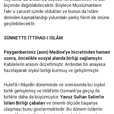
biçimde dağıtılabilecektir. Böylece Müslümanların
fakr u zaruret içinde oldukları ve bunun da İslâm
dininden kaynaklandığı yolundaki yanlış fikrin de önüne
geçilebilecektir.
SÜNNETTE İTTİHAD-I İSLÂM
Peygamberimiz (asm) Medine’ye hicretinden hemen
sonra, öncelikle sosyal alanda birliği sağlamıştır.
Kabilelerin arasını düzeltmiştir. Ardından bir anayasa
hazırlayarak siyâsî birliği kurmuş ve geliştirmiştir.
Hulefâ-i Râşidîn döneminde ve sonrasında bu siyâsî
birlik genişlemiş ve Hilâfetin Osmanlı’ya geçişi ile
birlikte daha da büyümüştür.
Yavuz Sultan Selim’in
İslâm Birliği çabaları
ve önemli ölçüde başarıya
ulaşması bunu göstermektedir. Bu dönem İslâm’ın