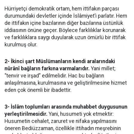
Hürriyetçi demokratik ortam, hem ittifakın parçası
durumundaki devletler içinde İslâmiyet’i parlatır. Hem
de ittifakın içine bazılarının diğer bazılarına üstünlük
iddiasının önüne geçer. Böylece farklılıklar korunarak
ve farklılıklara saygı duyularak uzun ömürlü bir ittifak
kurulmuş olur.
2- İkinci şart Müslümanların kendi aralarındaki
nûrânî bağların farkına varmalarıdır.
Yani millet;
“tenvir ve irşad” edilmelidir. Hac bu bağların
anlaşılmasına, kurulmasına ve geliştirilmesine hizmet
eden çok önemli bir ibadettir.
3- İslâm toplumları arasında muhabbet duygusunun
yerleştirilmesidir.
Yani, husumeti yok etmektir:
Husumetin cehalet, zaruret ve nifaka yapılmasını
öneren Bediüzzaman, özellikle ittihadın meşrebinin