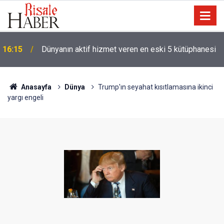
'Hz. Muhammed denizci miydi' sorusu üzerine
14:30
Müslüman oldu
Anasayfa
Dünya
Trump'ın seyahat kısıtlamasına ikinci
yargı engeli