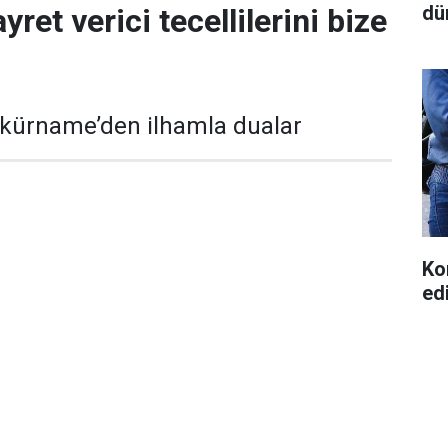
dü
yret verici tecellilerini bize
kkürname’den ilhamla dualar
Ko
ed