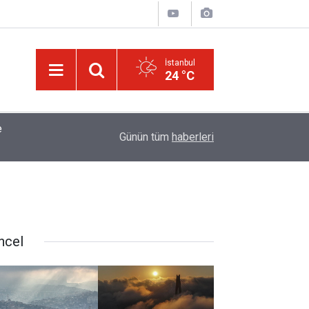
İstanbul
24 °C
tığı
01:45
Müslümanlardan dilinizi çekin, onlardan biri öl
Günün tüm
haberleri
ncel