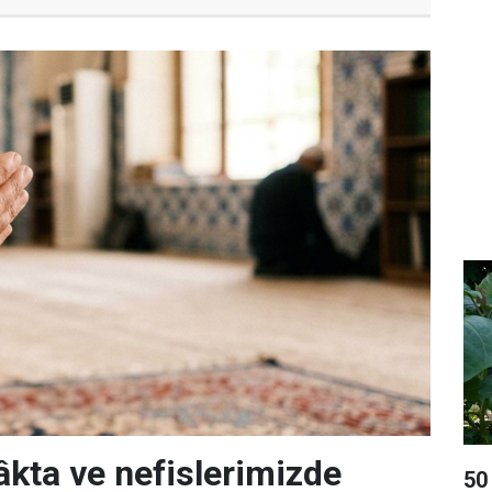
âkta ve nefislerimizde
50