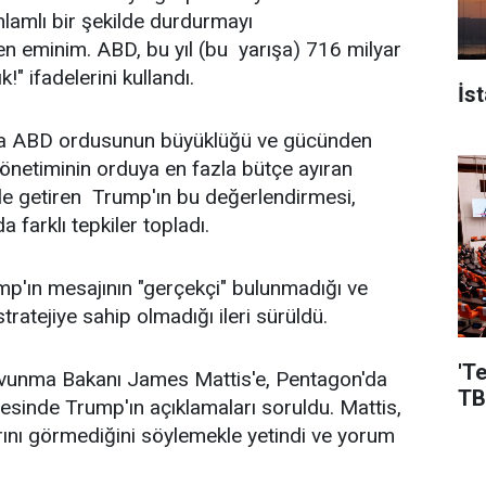
anlamlı bir şekilde durdurmayı
n eminim. ABD, bu yıl (bu yarışa) 716 milyar
k!" ifadelerini kullandı.
İs
da ABD ordusunun büyüklüğü ve gücünden
önetiminin orduya en fazla bütçe ayıran
le getiren Trump'ın bu değerlendirmesi,
farklı tepkiler topladı.
p'ın mesajının "gerçekçi" bulunmadığı ve
stratejiye sahip olmadığı ileri sürüldü.
'T
vunma Bakanı James Mattis'e, Pentagon'da
TB
cesinde Trump'ın açıklamaları soruldu. Mattis,
ını görmediğini söylemekle yetindi ve yorum