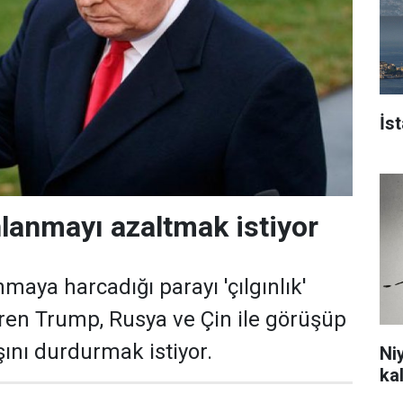
İs
lanmayı azaltmak istiyor
maya harcadığı parayı 'çılgınlık'
iren Trump, Rusya ve Çin ile görüşüp
şını durdurmak istiyor.
Ni
ka