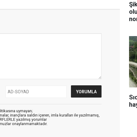
Şi
ol
no
Sı
ha
litikasına uymayan;
alar, inançlara saldırı içeren, imla kuralları ile yazılmamış,
ARFLERLE yazılmış yorumlar
muzlar onaylanmamaktadır.