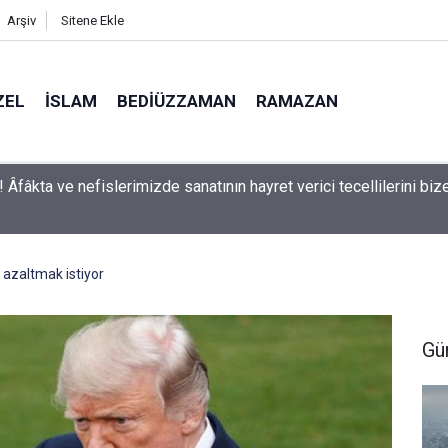
Arşiv
Sitene Ekle
ZEL
İSLAM
BEDIÜZZAMAN
RAMAZAN
man: Kelimeler, herbir zerre-i havaînin kulağına girip dilinden çık
aşırmıyor
azaltmak istiyor
Gü