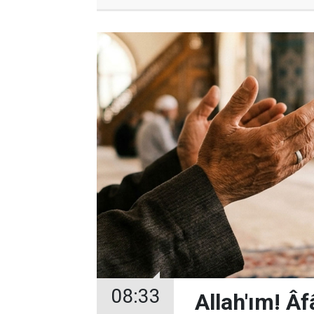
08:33
Allah'ım! Âf