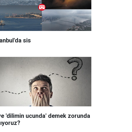
tanbul'da sis
ye 'dilimin ucunda' demek zorunda
lıyoruz?