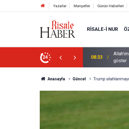
Yazarlar
Manşetler
Günün Haberleri
RISALE-I NUR
Ö
 sanatının hayret verici tecellilerini bize
Bediüzza
24
02:15
halde ş
Anasayfa
Güncel
Trump silahlanmayı 