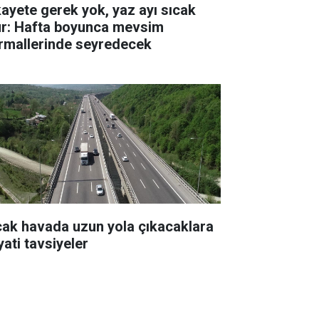
kayete gerek yok, yaz ayı sıcak
ur: Hafta boyunca mevsim
rmallerinde seyredecek
cak havada uzun yola çıkacaklara
yati tavsiyeler