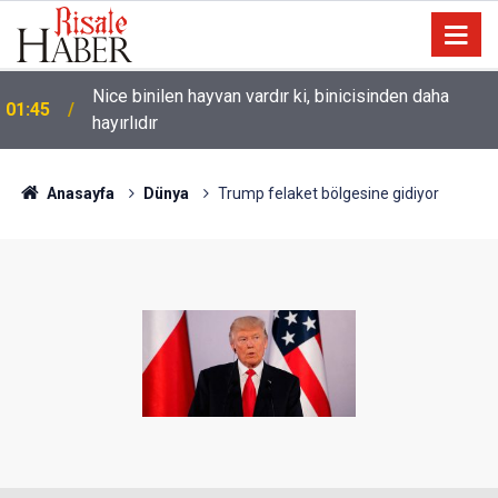
Nice binilen hayvan vardır ki, binicisinden daha
01:45
hayırlıdır
Kıyâmet yaklaştı! Onu Allah’tan başka ortaya çıkarıcı
01:15
yoktur
Anasayfa
Dünya
Trump felaket bölgesine gidiyor