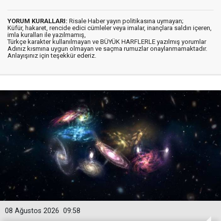
YORUM KURALLARI:
Risale Haber yayın politikasına uymayan;
Küfür, hakaret, rencide edici cümleler veya imalar, inançlara saldırı içeren,
imla kuralları ile yazılmamış,
Türkçe karakter kullanılmayan ve BÜYÜK HARFLERLE yazılmış yorumlar
Adınız kısmına uygun olmayan ve saçma rumuzlar onaylanmamaktadır.
Anlayışınız için teşekkür ederiz.
08 Ağustos 2026
09:58