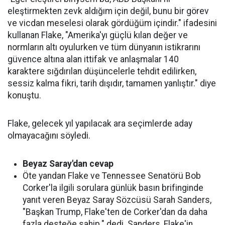
eleştirmekten zevk aldığım için değil, bunu bir görev
ve vicdan meselesi olarak gördüğüm içindir." ifadesini
kullanan Flake, "Amerika'yı güçlü kılan değer ve
normların altı oyulurken ve tüm dünyanın istikrarını
güvence altına alan ittifak ve anlaşmalar 140
karaktere sığdırılan düşüncelerle tehdit edilirken,
sessiz kalma fikri, tarih dışıdır, tamamen yanlıştır." diye
konuştu.
Flake, gelecek yıl yapılacak ara seçimlerde aday
olmayacağını söyledi.
Beyaz Saray'dan cevap
Öte yandan Flake ve Tennessee Senatörü Bob
Corker'la ilgili sorulara günlük basın brifinginde
yanıt veren Beyaz Saray Sözcüsü Sarah Sanders,
"Başkan Trump, Flake'ten de Corker'dan da daha
fazla desteğe sahip." dedi. Sanders, Flake'in