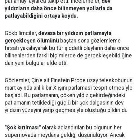
patlamayı aylarca takip etti. İncelemeler,
dev
yıldızların daha önce bilinmeyen yollarla da
patlayabildiğini ortaya koydu.
Gökbilimciler,
devasa bir yıldızın patlamayla
gerçekleşen ölümünü
baştan sona gözlemleme
fırsatı yakalayarak bu tür şiddetli olayların daha önce
bilinenlerden farklı biçimlerde de gerçekleşebildiğine
dair yeni bulgular elde etti.
Gözlemler, Çin'e ait Einstein Probe uzay teleskobunun
mart ayında anlık bir X ışını parlaması tespit etmesiyle
başladı. Bu parlamanın, çöken yıldız çekirdeğindeki
patlamanın tetiklediği güçlü bir şok dalgasının dev
yıldızın yüzeyini yarıp geçmesiyle oluştuğu bildirildi.
"Şok kırılması"
olarak adlandırılan bu olgunun her
süpernovada meydana geldiği düşünülüyor. Ancak