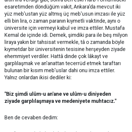
esaretimden döndüğüm vakit, Ankara'da mevcut iki
yüz meb'ustan yüz altmış üç meb'usun imzası ile yüz
elli bin lira, o zaman paranın kıymetli vaktinde, aynı o
üniversite için vermeyi kabul ve imza ettiler. Mustafa
Kemal de içinde idi. Demek, şimdiki para ile beş milyon
liraya yakın bir tahsisat vermekle, tâ o zamanda böyle
kıymetdar bir üniversitenin tesisine herşeyden ziyade
ehemmiyet verdiler. Hattâ dinde çok lâkayt ve
garplılaşmak ve an'anattan tecerrüd etmek taraftarı
bulunan bir kısım meb'uslar dahi onu imza ettiler.
Yalnız onlardan ikisi dediler ki:
"Biz şimdi ulûm-u an'ane ve ulûm-u diniyeden
ziyade garplılaşmaya ve medeniyete muhtacız."
Ben de cevaben dedim: