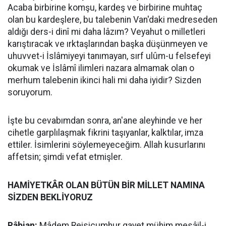
Acaba birbirine komşu, kardeş ve birbirine muhtaç
olan bu kardeşlere, bu talebenin Van'daki medreseden
aldığı ders-i dinî mi daha lâzım? Veyahut o milletleri
karıştıracak ve ırktaşlarından başka düşünmeyen ve
uhuvvet-i İslâmiyeyi tanımayan, sırf ulûm-u felsefeyi
okumak ve İslâmî ilimleri nazara almamak olan o
merhum talebenin ikinci hali mi daha iyidir? Sizden
soruyorum.
İşte bu cevabımdan sonra, an'ane aleyhinde ve her
cihetle garplılaşmak fikrini taşıyanlar, kalktılar, imza
ettiler. İsimlerini söylemeyeceğim. Allah kusurlarını
affetsin; şimdi vefat etmişler.
HAMİYETKÂR OLAN BÜTÜN BİR MİLLET NAMINA
SİZDEN BEKLİYORUZ
Râbian:
Mâdem Reisicumhur gayet mühim mesâil-i