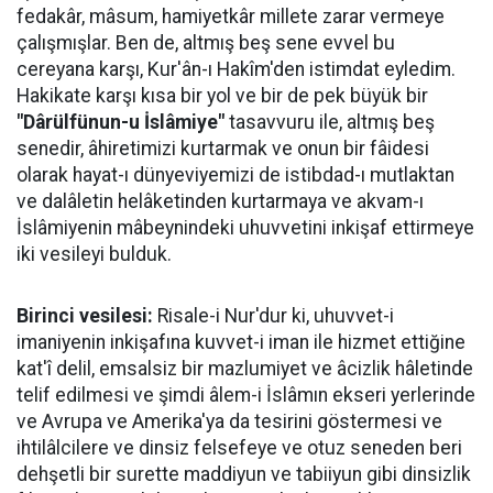
fedakâr, mâsum, hamiyetkâr millete zarar vermeye
çalışmışlar. Ben de, altmış beş sene evvel bu
cereyana karşı, Kur'ân-ı Hakîm'den istimdat eyledim.
Hakikate karşı kısa bir yol ve bir de pek büyük bir
"Dârülfünun-u İslâmiye"
tasavvuru ile, altmış beş
senedir, âhiretimizi kurtarmak ve onun bir fâidesi
olarak hayat-ı dünyeviyemizi de istibdad-ı mutlaktan
ve dalâletin helâketinden kurtarmaya ve akvam-ı
İslâmiyenin mâbeynindeki uhuvvetini inkişaf ettirmeye
iki vesileyi bulduk.
Birinci vesilesi:
Risale-i Nur'dur ki, uhuvvet-i
imaniyenin inkişafına kuvvet-i iman ile hizmet ettiğine
kat'î delil, emsalsiz bir mazlumiyet ve âcizlik hâletinde
telif edilmesi ve şimdi âlem-i İslâmın ekseri yerlerinde
ve Avrupa ve Amerika'ya da tesirini göstermesi ve
ihtilâlcilere ve dinsiz felsefeye ve otuz seneden beri
dehşetli bir surette maddiyun ve tabiiyun gibi dinsizlik