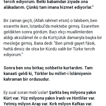
tercih ediyorum. Belki babamdan ziyade ona
alâkadarım. Çünkü tam imana hizmet ediyorlar."
Bir zaman geçti, (Allah rahmet etsin) o talebem, ben
esarette iken, İstanbul'da mektebe girmiş. Esaretten
geldikten sonra gördüm. Bazı ırkçı muallimlerden
aldığı aksülâmel ile o da Kürtçülük damarıyla başka bir
mesleğe girmiş. Bana dedi: "Ben şimdi gayet fâsık,
hattâ dinsiz de olsa bir Kürdü salih bir Türke tercih
ediyorum."
Sonra ben onu birkaç sohbette kurtardım. Tam
kanaati geldi ki, Türkler bu millet-i İslâmiyenin
kahraman bir ordusudur.
Ey sual soran meb'uslar!
Şarkta beş milyona yakın
Kürt var. Yüz milyona yakın İranlı ve Hintliler var.
Yetmiş milyon Arap var. Kırk milyon Kafkas var.