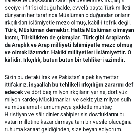
hareketle başkasının zararıyla beslenmek ırkçılığın
seciye-i fıtrîsi olduğu halde, evvelâ başta Türk milleti
dünyanın her tarafında Müslüman olduğundan onların
ırkçılıkları İslâmiyetle mezc olmuş, kabil-i tefrik değil.
Türk, Müslüman demektir. Hattâ Müslüman olmayan
kısmı, Türklükten de çıkmışlar. Türk gibi Araplarda
da Araplık ve Arap milliyeti İslâmiyetle mezc olmuş
ve olmak lâzımdır. Hakikî milliyetleri İslâmiyettir. O
kâfidir. Irkçılık, bütün bütün bir tehlike-i azîmdir.
Sizin bu defaki Irak ve Pakistan'la pek kıymettar
ittifakınız,
inşaallah bu tehlikeli ırkçılığın zararını def
edecek
ve dört beş milyon ırkçıların yerine, dört yüz
milyon kardeş Müslümanları ve sekiz yüz milyon sulh
ve müsalemet-i umumiyeye şiddetle muhtaç
Hıristiyan ve sâir dinler sahiplerinin dostluklarını bu
vatan milletine kazandırmaya tam bir vesile olacağına
ruhuma kanaat geldiğinden, size beyan ediyorum.