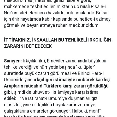
makbul olması, hattâ aldığımız habere göre,
mahkemece tesbit edilen miktarın üç misli Risale-i
Nur'un talebelerinin o havalide bulunmalarıdır. Bu sır
için âhir hayatımda kabir kapısında bu netice-i azîmeyi
görmek ve beyan etmeye ruhen mecbur oldum.
İTTİFAKINIZ, İNŞAALLAH BU TEHLİKELİ IRKÇILIĞIN
ZARARINI DEF EDECEK
Saniyen:
Irkçılık fikri, Emevîler zamanında büyük bir
tehlike verdiği ve hürriyetin başında "kulüpler"
suretinde büyük zararı görülmesi ve Birinci Harb-i
Umumîde yine
ırkçılığın istimaliyle mübarek kardeş
Arapların mücahid Türklere karşı zararı görüldüğü
gibi,
şimdi de uhuvvet-i İslâmiyeye karşı istimal
edilebilir ve istirahat-i umumiye düşmanları gizli
dinsizler, yine o ırkçılıkla büyük zarar vermeye
çalıştıklarına emareler görünüyor. Halbuki, menfî