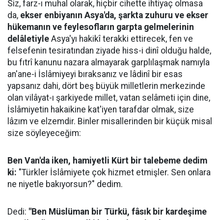
Siz, farz-ı muhal olarak, hiçbir cihette ihtiyaç olmasa
da,
ekser enbiyanın Asya'da, şarkta zuhuru ve ekser
hükemanın ve feylesofların garpta gelmelerinin
delâletiyle
Asya'yı hakikî terakki ettirecek, fen ve
felsefenin tesiratından ziyade hiss-i dinî olduğu halde,
bu fıtrî kanunu nazara almayarak garplılaşmak namıyla
an'ane-i İslâmiyeyi bıraksanız ve lâdinî bir esas
yapsanız dahi, dört beş büyük milletlerin merkezinde
olan vilâyat-ı şarkiyede millet, vatan selâmeti için dine,
İslâmiyetin hakaikine kat'iyen tarafdar olmak, size
lâzım ve elzemdir. Binler misallerinden bir küçük misal
size söyleyeceğim:
Ben Van'da iken, hamiyetli Kürt bir talebeme dedim
ki:
"Türkler İslâmiyete çok hizmet etmişler. Sen onlara
ne niyetle bakıyorsun?" dedim.
Dedi:
"Ben Müslüman bir Türkü, fâsık bir kardeşime