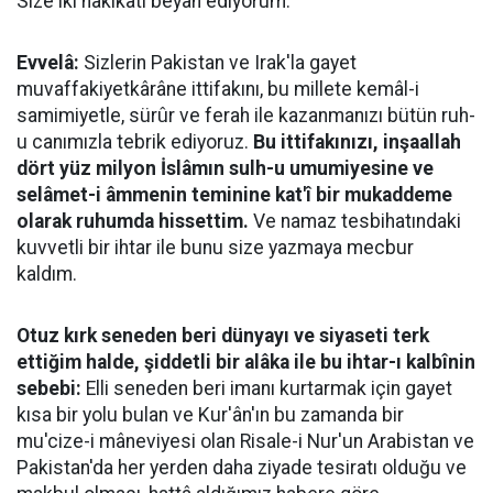
Size iki hakikati beyan ediyorum:
Evvelâ:
Sizlerin Pakistan ve Irak'la gayet
muvaffakiyetkârâne ittifakını, bu millete kemâl-i
samimiyetle, sürûr ve ferah ile kazanmanızı bütün ruh-
u canımızla tebrik ediyoruz.
Bu ittifakınızı, inşaallah
dört yüz milyon İslâmın sulh-u umumiyesine ve
selâmet-i âmmenin teminine kat'î bir mukaddeme
olarak ruhumda hissettim.
Ve namaz tesbihatındaki
kuvvetli bir ihtar ile bunu size yazmaya mecbur
kaldım.
Otuz kırk seneden beri dünyayı ve siyaseti terk
ettiğim halde, şiddetli bir alâka ile bu ihtar-ı kalbînin
sebebi:
Elli seneden beri imanı kurtarmak için gayet
kısa bir yolu bulan ve Kur'ân'ın bu zamanda bir
mu'cize-i mâneviyesi olan Risale-i Nur'un Arabistan ve
Pakistan'da her yerden daha ziyade tesiratı olduğu ve