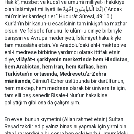
Hakikî, müsbet ve kudsî ve umumî milliyet-i hakikiye
olan İslâmiyet milliyeti ile اِنَّمَا الْمُؤْمِنُونَ اِخْوَةٌ ("Ancak
mü'minler kardeştirler." Hucurât Sûresi, 49:10.)
Kur'ân'ın bir kanun-u esasîsinin tam inkişafına mazhar
olsun. Ve felsefe fünunu ile ulûm-u diniye birbiriyle
barışsın ve Avrupa medeniyeti, İslâmiyet hakaikiyle
tam musalâha etsin. Ve Anadolu'daki ehl-i mektep ve
ehl-i medrese birbirine yardımcı olarak ittifak etsin
diye,
vilâyât-ı şarkiyenin merkezinde hem Hindistan,
hem Arabistan, hem İran, hem Kafkas, hem
Türkistan'ın ortasında, Medresetü'z-Zehra
mânâsında
, Câmiü'l-Ezher üslûbunda bir darülfünun,
hem mektep, hem medrese olarak bir üniversite için,
tam elli beş senedir Risale-i Nur'un hakaikine
çalıştığım gibi ona da çalışmışım.
En evvel bunun kıymetini (Allah rahmet etsin) Sultan
Reşad takdir edip yalnız binasını yapmak için yirmi bin
altın lira verdiği gibi, sonra ben eski Harb-i Umumîdeki