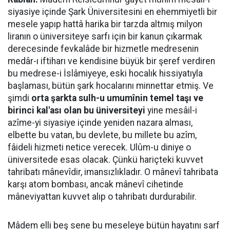
siyasiye içinde Şark Üniversitesini en ehemmiyetli bir
mesele yapıp hattâ harika bir tarzda altmış milyon
liranın o üniversiteye sarfı için bir kanun çıkarmak
derecesinde fevkalâde bir hizmetle medresenin
medâr-ı iftiharı ve kendisine büyük bir şeref verdiren
bu medrese-i İslâmiyeye, eski hocalık hissiyatıyla
başlaması, bütün şark hocalarını minnettar etmiş. Ve
şimdi
orta şarkta sulh-u umumînin temel taşı ve
birinci kal'ası olan bu üniversiteyi
yine mesâil-i
azîme-yi siyasiye içinde yeniden nazara alması,
elbette bu vatan, bu devlete, bu millete bu azîm,
fâideli hizmeti netice verecek. Ulûm-u diniye o
üniversitede esas olacak. Çünkü hariçteki kuvvet
tahribatı mânevîdir, imansızlıkladır. O mânevî tahribata
karşı atom bombası, ancak mânevî cihetinde
mâneviyattan kuvvet alıp o tahribatı durdurabilir.
Mâdem elli beş sene bu meseleye bütün hayatını sarf