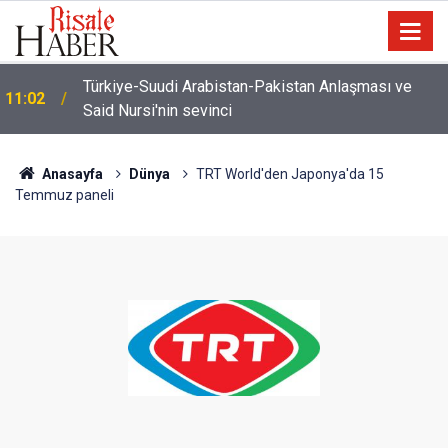
İmamdan, hutbe sırasında telefonla oynayan
10:22
cemaate tepki: Aşağı ineceğim!
Anasayfa
Dünya
TRT World'den Japonya'da 15
Temmuz paneli