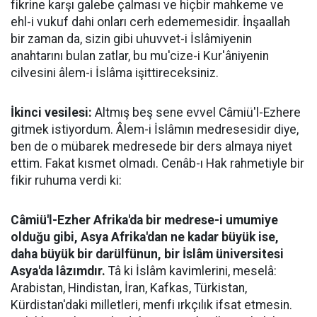
fikrine karşı galebe çalması ve hiçbir mahkeme ve
ehl-i vukuf dahi onları cerh edememesidir. İnşaallah
bir zaman da, sizin gibi uhuvvet-i İslâmiyenin
anahtarını bulan zatlar, bu mu'cize-i Kur'âniyenin
cilvesini âlem-i İslâma işittireceksiniz.
İkinci vesilesi:
Altmış beş sene evvel Câmiü'l-Ezhere
gitmek istiyordum. Âlem-i İslâmın medresesidir diye,
ben de o mübarek medresede bir ders almaya niyet
ettim. Fakat kısmet olmadı. Cenâb-ı Hak rahmetiyle bir
fikir ruhuma verdi ki:
Câmiü'l-Ezher Afrika'da bir medrese-i umumiye
olduğu gibi, Asya Afrika'dan ne kadar büyük ise,
daha büyük bir darülfünun, bir İslâm üniversitesi
Asya'da lâzımdır.
Tâ ki İslâm kavimlerini, meselâ:
Arabistan, Hindistan, İran, Kafkas, Türkistan,
Kürdistan'daki milletleri, menfi ırkçılık ifsat etmesin.