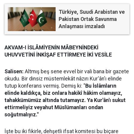
Türkiye, Suudi Arabistan ve
Pakistan Ortak Savunma
Anlaşması imzaladı
AKVAM-I İSLÂMİYENİN MÂBEYNİNDEKİ
UHUVVETİNİ İNKİŞAF ETTİRMEYE İKİ VESİLE
Salisen:
Altmış beş sene evvel bir vali bana bir gazete
okudu. Bir dinsiz müstemlekât nâzırı Kur'ân'ı elinde
tutup konferans vermiş. Demiş ki: "
Bu İslâmların
elinde kaldıkça, biz onlara hakikî hâkim olamayız,
tahakkümümüz altında tutamayız. Ya Kur'ân'ı sukut
ettirmeliyiz veyahut Müslümanları ondan
soğutmalıyız."
İşte bu iki fikirle, dehşetli ifsat komitesi bu biçare